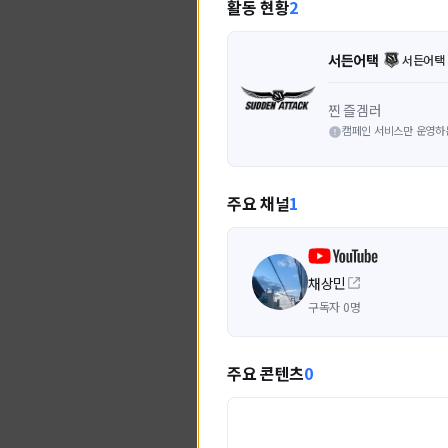
활동 현황
2
서든어택
서든어택
찐 즐겜러
캠페인 서비스만 운영하
주요 채널
1
채상민
구독자 0명
주요 콘텐츠
0