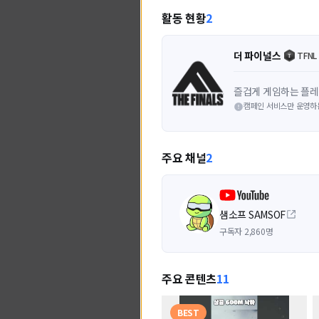
활동 현황
2
더 파이널스
TFN
즐겁게 게임하는 플레
캠페인 서비스만 운영하
주요 채널
2
샘소프 SAMSOF
구독자 2,860명
주요 콘텐츠
11
BEST