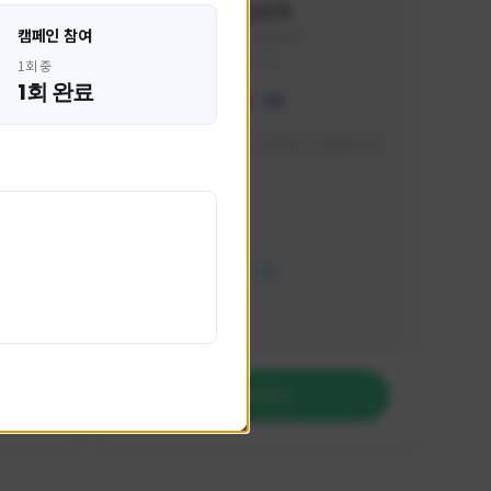
혁나브리
캠페인 참여
HHH1234#7854
KOREA
1회 중
1회 완료
 박성주입
매일 저녁 7시 유튜브, SOOP TV 생방송 진
행합니다!
활동 현황
FC 온라인
NEXON CREATORS
팔로워 수
764
팔로우하기