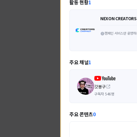
활동 현황
1
NEXON CREATORS
캠페인 서비스만 운영하
주요 채널
1
갓봉구
구독자 546명
주요 콘텐츠
0