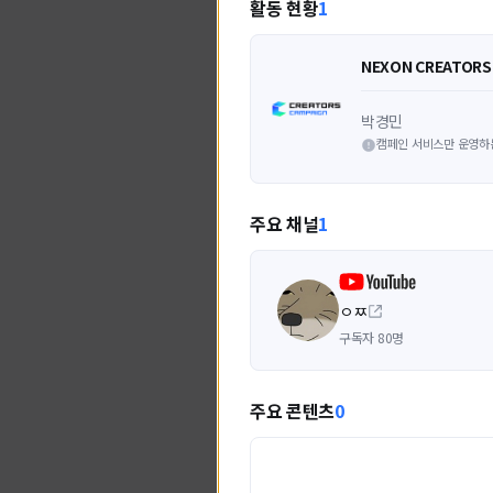
활동 현황
1
NEXON CREATORS
박경민
캠페인 서비스만 운영하
주요 채널
1
ㅇㅉ
구독자 80명
주요 콘텐츠
0