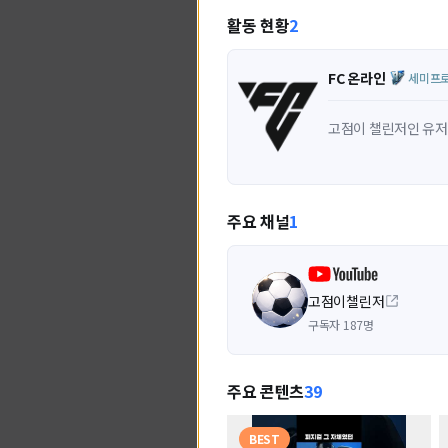
활동 현황
2
FC 온라인
세미프로 
고점이 챌린저인 유저
주요 채널
1
고점이챌린저
구독자 187명
주요 콘텐츠
39
BEST