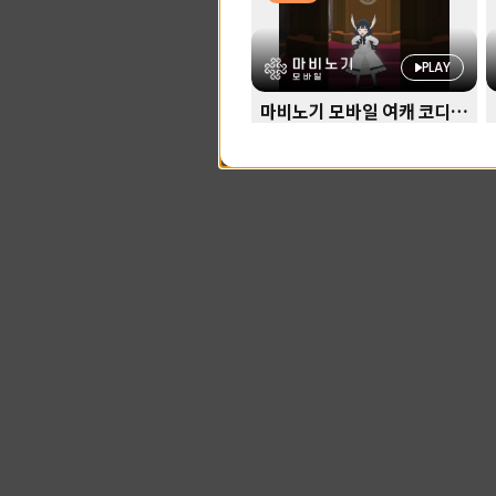
PLAY
마비노기 모바일 여캐 코디 염색