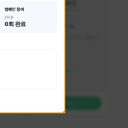
혁나브리
캠페인 참여
HHH1234#7854
KOREA
0회 중
0회 완료
 박성주입
매일 저녁 7시 유튜브, SOOP TV 생방송 진
행합니다!
활동 현황
FC 온라인
NEXON CREATORS
팔로워 수
764
팔로우하기