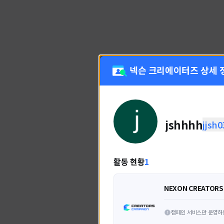
넥슨 크리에이터즈 상세 
jshhhh
jjsh
활동 현황
1
NEXON CREATORS
캠페인 서비스만 운영하