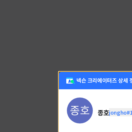
넥슨 크리에이터즈 상세 
종호
jongho#