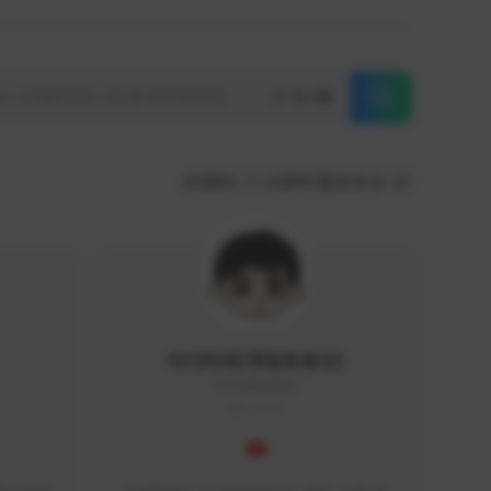
초기화
KOREA
서포터/팔로워 순
이디티비[게임유튜브]
EDGAME#8000
KOREA