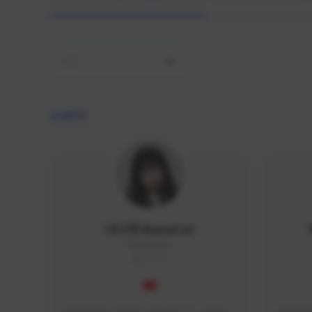
전체
4,409
명
나나캣 NanaCat
NANA#1112
KOREA