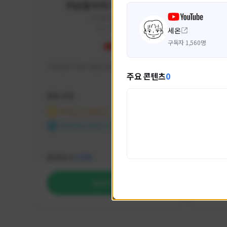
미남용사의 게임대모험
yongsa#7184
KOREA
세온
구독자 1,560명
기대 많이 해서 재밌게 즐기고 있습니다~
카스온라
주요 콘텐츠
0
활동 현황
활동 현
마비노기 모바일
카운
NEXON CREATORS
NEX
팔로워 수
팔로워 
1,035
팔로우하기