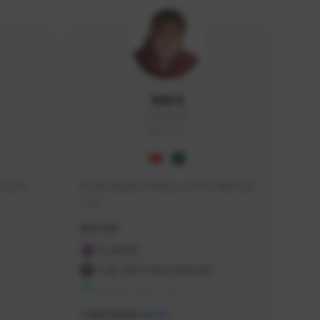
개복어
DOG#0210
KOREA
 문의 
축구와 게임에 미쳐버린 스트리머 개복어 입
니다
급해드립니
활동 현황
 검색하셔
FC 온라인
:D

THE FIRST DESCENDANT
 눌러주세
NEXON CREATORS
안돼요!)
서포터/팔로워 수
437