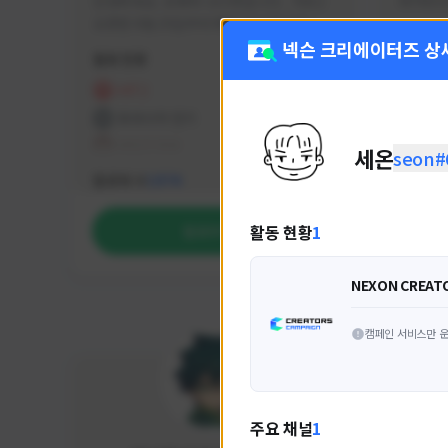
안녕하세요. 유튜버 나나캣입니다.   히트2 
싸커러리
오픈한 8월 25일부터 매일 10시간 이상씩 
실시간 방송을 진행하고 있으며 최근에서는 
넥슨 크리에이터즈 상
활동 현황
활동 현
월 ~ 토 오후 6시부터 유튜브로 실시간 방송
을 진행하고 있습니다. 아프리카 트위치도 
HIT2
FC
동시송출중입니다. 매번 미션 잘 하고 쿠폰 
프라시아 전기
NEX
잘 챙겨드리고 있으니 히트2 함께 즐겨요 늘 
테일즈위버
세온
seon#
감사합니다!!
NEXON CREATORS
팔로워 수
팔로워 
1,974
활동 현황
1
팔로우하기
NEXON CREAT
캠페인 서비스만 운
주요 채널
1