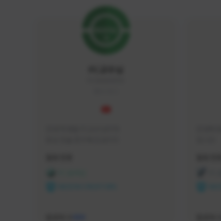
FC교수님
FC5656#4705
KOREA
안녕 학생들 FC교수님이야

안녕하세
항상 전술 연구에 진심이지
입니다 
활동 현황
활동 현
FC 온라인
FC
NEXON CREATORS
NEX
팔로워 수
팔로워 
588