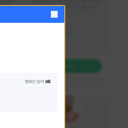
분석 영상
안녕하세요. 이디티비입니다. 게임, 소통, 술 
다
먹방 방송을 하고 있습니다. 꼭 같은 서버가 
아니더라도 같이 소통하며 게임을 즐기실 분
활동 현황
은 이디티비로 오세요! 그리고 계속해서 크
리에이터 미션을 통해 받은 쿠폰을 드리고 
HIT2
있습니다! 쿠폰도 챙겨가세요^^
NEXON CREATORS
팔로워 수
1,209
팔로우하기
캠페인 참여
0회