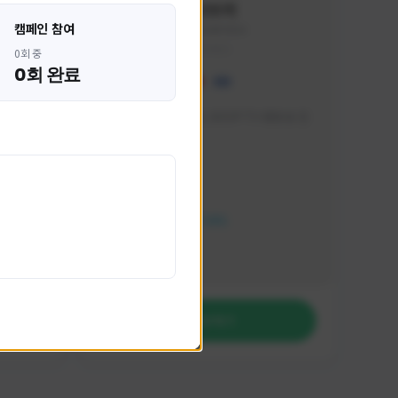
혁나브리
캠페인 참여
HHH1234#7854
KOREA
0회 중
0회 완료
 박성주입
매일 저녁 7시 유튜브, SOOP TV 생방송 진
행합니다!
활동 현황
FC 온라인
NEXON CREATORS
팔로워 수
764
팔로우하기