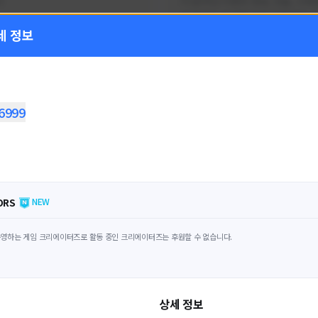
!
FC온라인 이벤트 정보, 전술, 시세
을 올리는 육각형 피파 유튜버입니
세 정보
황
활동 현황
 온라인
FC 온라인
ON CREATORS
NEXON CREATORS
6999
수
팔로워 수
1,797
1,439
팔로우하기
팔로우하기
ORS
NEW
영하는 게임 크리에이터즈로 활동 중인 크리에이터즈는 후원할 수 없습니다.
상세 정보