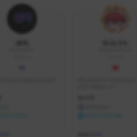
|블랙|
맛나는꼬꼬
black94#0977
KKOKKO0906#2342
KOREA
KOREA
요 soop에서 방송하고있는 블랙
매일 생방송으로 시청자분 토벌 보스
컨텐츠 진행중입니다.

크리에이터 쿠폰 100% 매달 지
황
활동 현황
다.

카카오톡 오픈 채팅 "맛나는꼬꼬"
 온라인
프라시아 전기
서 토벌 및 꿀팁 정보들 받아가세요! 
ON CREATORS
NEXON CREATORS
한달에 한번씩 "후원 연장하기" 꼭
요! (후원 기간 만료시 쿠폰 발송이 
수
팔로워 수
526
491