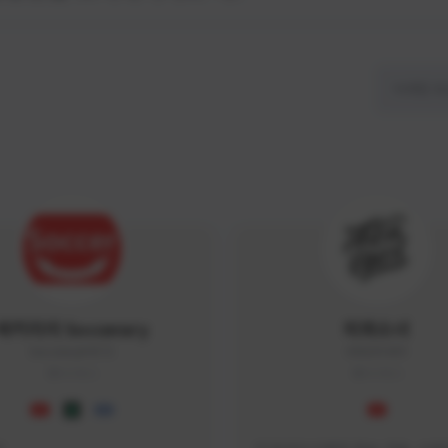
싸커러리 Soccerary
피파소녀
Soccerary#4572
0882#5459
KOREA
KOREA