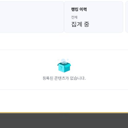
고대발잡이
울산큰고래
랭킹 이력
GoDaeBal#4689
UBW#1431
KOREA
KOREA
전체
집계 중
인 전문 유튜브
FC온라인 크리에이터 울산큰고래
니다.
황
활동 현황
터-스트라이크 온라인
FC 온라인
ON CREATORS
NEXON CREATORS
등록된 콘텐츠가 없습니다.
수
팔로워 수
827
823
팔로우하기
팔로우하기