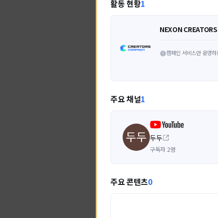
활동 현황
1
NEXON CREATORS
캠페인 서비스만 운영하
주요 채널
1
두두
구독자 2명
주요 콘텐츠
0