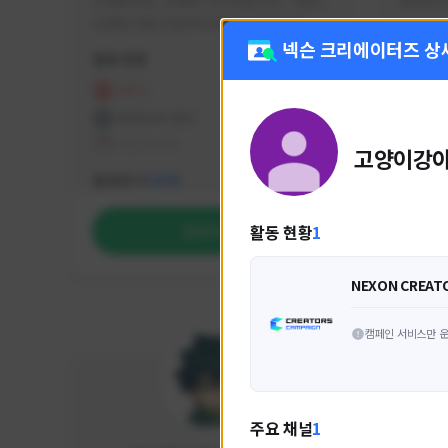
안녕하세요. 유튜버 나나캣입니다.   히트2 
싸커러리
오픈한 8월 25일부터 매일 10시간 이상씩 
실시간 방송을 진행하고 있으며 최근에서는 
넥슨 크리에이터즈 상
활동 현황
활동 현
월 ~ 토 오후 6시부터 유튜브로 실시간 방송
을 진행하고 있습니다. 아프리카 트위치도 
HIT2
FC
동시송출중입니다. 매번 미션 잘 하고 쿠폰 
프라시아 전기
NEX
잘 챙겨드리고 있으니 히트2 함께 즐겨요 늘 
테일즈위버
고양이강
감사합니다!!
NEXON CREATORS
팔로워 수
팔로워 
1,976
활동 현황
1
팔로우하기
NEXON CREAT
캠페인 서비스만 운
주요 채널
1