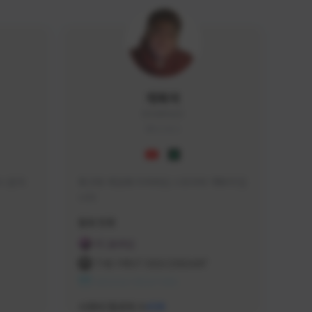
개복어
DOG#0210
KOREA
 문의 
축구와 게임에 미쳐버린 스트리머 개복어 입
니다
급해드립니
활동 현황
 검색하셔
FC 온라인
:D

THE FIRST DESCENDANT
 눌러주세
NEXON CREATORS
안돼요!)
서포터/팔로워 수
438