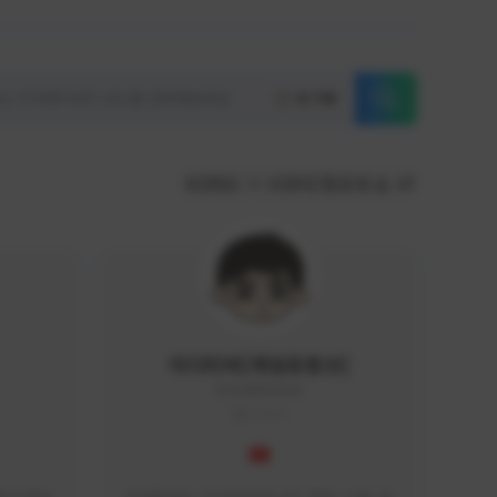
초기화
KOREA
서포터/팔로워 순
이디티비[게임유튜브]
EDGAME#8000
KOREA