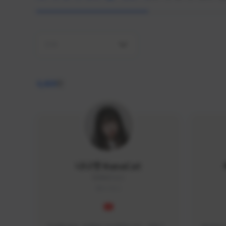
전체
4,409
명
나나캣 NanaCat
NANA#1112
KOREA