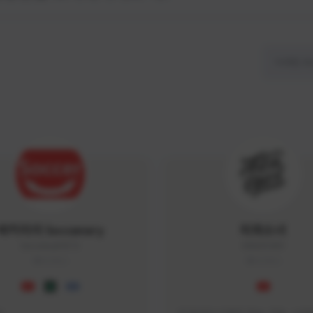
싸커러리 Soccerary
피파소녀
Soccerary#4572
0882#5459
KOREA
KOREA