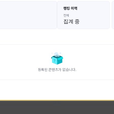
고대발잡이
울산큰고래
랭킹 이력
GoDaeBal#4689
UBW#1431
KOREA
KOREA
전체
집계 중
인 전문 유튜브
FC온라인 크리에이터 울산큰고래
니다.
황
활동 현황
터-스트라이크 온라인
FC 온라인
ON CREATORS
NEXON CREATORS
등록된 콘텐츠가 없습니다.
수
팔로워 수
827
823
팔로우하기
팔로우하기