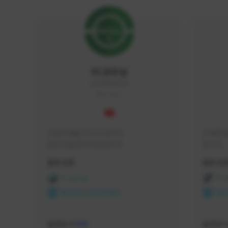
FC교수님
FC5656#4705
KOREA
안녕 학생들 FC교수님이야

안녕하세
항상 전술 연구에 진심이지
입니다 
활동 현황
활동 현
FC 온라인
FC
NEXON CREATORS
NEX
팔로워 수
팔로워 
588