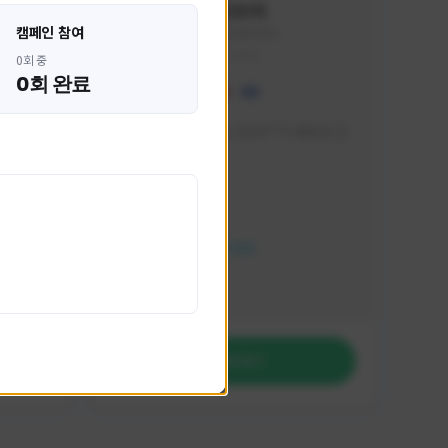
혁나브리
캠페인 참여
HHH1234#7854
KOREA
0회 중
0회 완료
 박성주입
매일 저녁 7시 유튜브, SOOP TV 생방송 진
행합니다!
활동 현황
FC 온라인
NEXON CREATORS
팔로워 수
764
팔로우하기