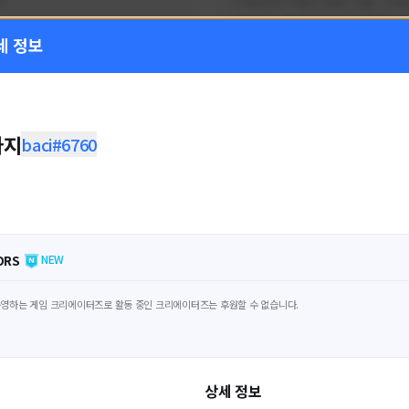
!
FC온라인 이벤트 정보, 전술, 시세
을 올리는 육각형 피파 유튜버입니
세 정보
황
활동 현황
 온라인
FC 온라인
ON CREATORS
NEXON CREATORS
아지
baci#6760
수
팔로워 수
1,797
1,439
팔로우하기
팔로우하기
ORS
NEW
영하는 게임 크리에이터즈로 활동 중인 크리에이터즈는 후원할 수 없습니다.
상세 정보