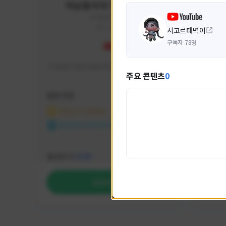
미남용사의 게임대모험
yongsa#7184
KOREA
시고르태벽이
구독자 78명
기대 많이 해서 재밌게 즐기고 있습니다~
카스온라
주요 콘텐츠
0
활동 현황
활동 현
마비노기 모바일
카운
NEXON CREATORS
NEX
팔로워 수
팔로워 
1,035
팔로우하기