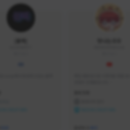
|블랙|
맛나는꼬꼬
black94#0977
KKOKKO0906#2342
KOREA
KOREA
요 soop에서 방송하고있는 블랙
매일 생방송으로 시청자분 토벌 보스
컨텐츠 진행중입니다.

크리에이터 쿠폰 100% 매달 지
황
활동 현황
다.

카카오톡 오픈 채팅 "맛나는꼬꼬"
 온라인
프라시아 전기
서 토벌 및 꿀팁 정보들 받아가세요! 
ON CREATORS
NEXON CREATORS
한달에 한번씩 "후원 연장하기" 꼭
요! (후원 기간 만료시 쿠폰 발송이 
수
팔로워 수
526
463