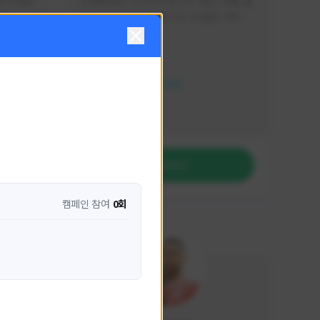
분석 영상
안녕하세요. 이디티비입니다. 게임, 소통, 술 
다
먹방 방송을 하고 있습니다. 꼭 같은 서버가 
아니더라도 같이 소통하며 게임을 즐기실 분
활동 현황
은 이디티비로 오세요! 그리고 계속해서 크
리에이터 미션을 통해 받은 쿠폰을 드리고 
HIT2
있습니다! 쿠폰도 챙겨가세요^^
NEXON CREATORS
팔로워 수
1,206
팔로우하기
캠페인 참여
0회