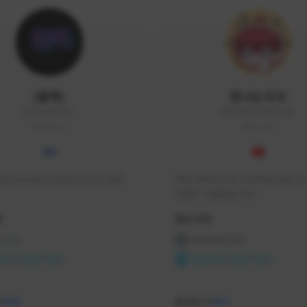
|블랙|
맛나는꼬꼬
black94#0977
KKOKKO0906#2342
KOREA
KOREA
요 soop에서 방송하고있는 블랙
매일 생방송으로 시청자분 토벌 보스
컨텐츠 진행중입니다.

크리에이터 쿠폰 100% 매달 지
황
활동 현황
다.

카카오톡 오픈 채팅 "맛나는꼬꼬"
 온라인
프라시아 전기
서 토벌 및 꿀팁 정보들 받아가세요! 
ON CREATORS
NEXON CREATORS
한달에 한번씩 "후원 연장하기" 꼭
요! (후원 기간 만료시 쿠폰 발송이 
수
팔로워 수
526
467