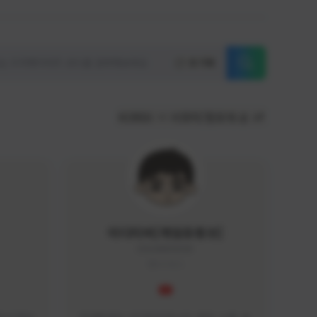
초기화
KOREA
서포터/팔로워 순
이디티비[게임유튜브]
EDGAME#8000
KOREA