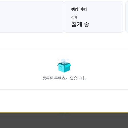
고대발잡이
울산큰고래
랭킹 이력
GoDaeBal#4689
UBW#1431
KOREA
KOREA
전체
집계 중
인 전문 유튜브
FC온라인 크리에이터 울산큰고래
니다.
황
활동 현황
터-스트라이크 온라인
FC 온라인
ON CREATORS
NEXON CREATORS
등록된 콘텐츠가 없습니다.
수
팔로워 수
828
823
팔로우하기
팔로우하기