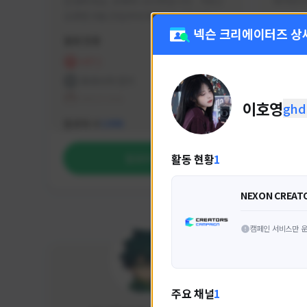
안녕하세요. 유튜버 나나캣입니다.   히트2 
싸커러리
오픈한 8월 25일부터 매일 10시간 이상씩 
실시간 방송을 진행하고 있으며 최근에서는 
넥슨 크리에이터즈 상
활동 현황
활동 현
월 ~ 토 오후 6시부터 유튜브로 실시간 방송
을 진행하고 있습니다. 아프리카 트위치도 
HIT2
FC
동시송출중입니다. 매번 미션 잘 하고 쿠폰 
프라시아 전기
NEX
잘 챙겨드리고 있으니 히트2 함께 즐겨요 늘 
테일즈위버
이호영
ghd
감사합니다!!
NEXON CREATORS
팔로워 수
팔로워 
1,986
활동 현황
1
팔로우하기
NEXON CREAT
캠페인 서비스만 운
주요 채널
1