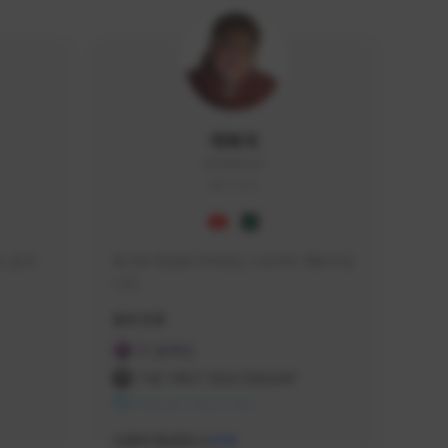
개복어
DOG#0210
KOREA
 문의 
축구와 게임에 미쳐버린 스트리머 개복어 입
니다
급해드립니
활동 현황
 검색하셔
FC 온라인
:D

THE FIRST DESCENDANT
 눌러주세
NEXON CREATORS
안돼요!)
서포터/팔로워 수
438