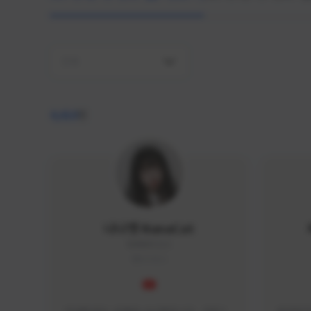
전체
4,410
명
나나캣 NanaCat
NANA#1112
KOREA