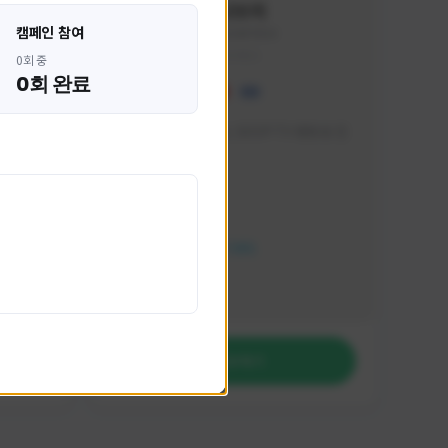
혁나브리
캠페인 참여
HHH1234#7854
KOREA
0회 중
0회 완료
 박성주입
매일 저녁 7시 유튜브, SOOP TV 생방송 진
행합니다!
활동 현황
FC 온라인
NEXON CREATORS
팔로워 수
764
팔로우하기