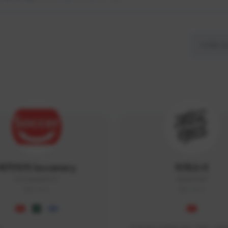
싸커러리 Soccerary
피파소녀
Soccerary#4572
0882#5459
KOREA
KOREA