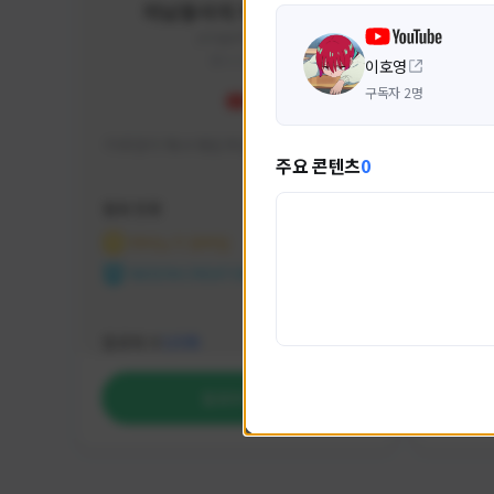
미남용사의 게임대모험
yongsa#7184
KOREA
이호영
구독자 2명
기대 많이 해서 재밌게 즐기고 있습니다~
카스온라
주요 콘텐츠
0
활동 현황
활동 현
마비노기 모바일
카운
NEXON CREATORS
NEX
팔로워 수
팔로워 
1,035
팔로우하기