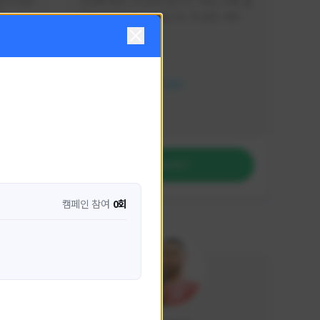
분석 영상
안녕하세요. 이디티비입니다. 게임, 소통, 술 
다
먹방 방송을 하고 있습니다. 꼭 같은 서버가 
아니더라도 같이 소통하며 게임을 즐기실 분
활동 현황
은 이디티비로 오세요! 그리고 계속해서 크
리에이터 미션을 통해 받은 쿠폰을 드리고 
HIT2
있습니다! 쿠폰도 챙겨가세요^^
NEXON CREATORS
팔로워 수
1,208
팔로우하기
캠페인 참여
0회