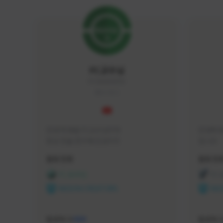
FC교수님
FC5656#4705
KOREA
안녕 학생들 FC교수님이야

안녕하세
항상 전술 연구에 진심이지
입니다 
활동 현황
활동 현
FC 온라인
FC
NEXON CREATORS
NEX
팔로워 수
팔로워 
588