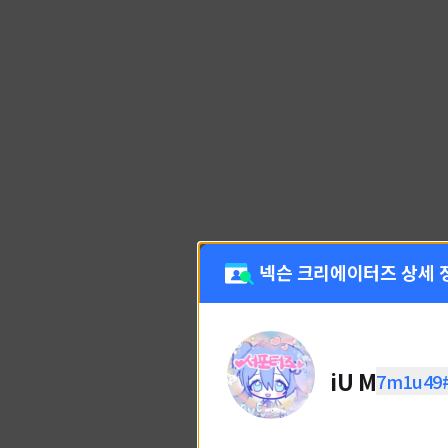
넥슨 크리에이터즈 상세 
iU M
7m1u49