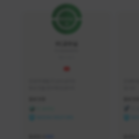
FC교수님
FC5656#4705
KOREA
안녕 학생들 FC교수님이야

안녕하세
항상 전술 연구에 진심이지
입니다 
활동 현황
활동 현
FC 온라인
FC
NEXON CREATORS
NEX
팔로워 수
팔로워 
588