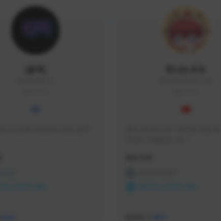
|블랙|
맛나는꼬꼬
black94#0977
KKOKKO0906#2342
KOREA
KOREA
요 soop에서 방송하고있는 블랙
매일 생방송으로 시청자분 토벌 보스
컨텐츠 진행중입니다.

크리에이터 쿠폰 100% 매달 지
황
활동 현황
다.

카카오톡 오픈 채팅 "맛나는꼬꼬"
 온라인
프라시아 전기
서 토벌 및 꿀팁 정보들 받아가세요! 
ON CREATORS
NEXON CREATORS
한달에 한번씩 "후원 연장하기" 꼭
요! (후원 기간 만료시 쿠폰 발송이 
수
팔로워 수
526
459