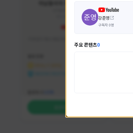
미남용사의 게임대모험
yongsa#7184
KOREA
강준영
구독자 0명
기대 많이 해서 재밌게 즐기고 있습니다~
카스온라
주요 콘텐츠
0
활동 현황
활동 현
마비노기 모바일
카운
NEXON CREATORS
NEX
팔로워 수
팔로워 
1,035
팔로우하기