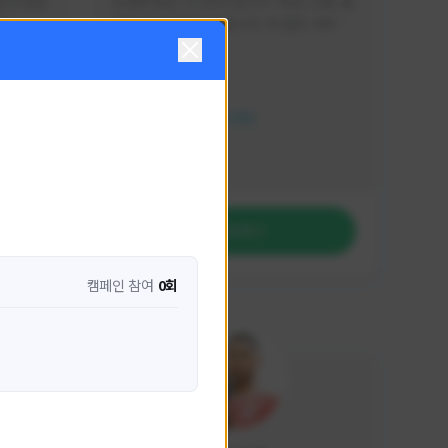
분석 영상
안녕하세요. 이디티비입니다. 게임, 소통, 술 
다
먹방 방송을 하고 있습니다. 꼭 같은 서버가 
아니더라도 같이 소통하며 게임을 즐기실 분
활동 현황
은 이디티비로 오세요! 그리고 계속해서 크
리에이터 미션을 통해 받은 쿠폰을 드리고 
HIT2
있습니다! 쿠폰도 챙겨가세요^^
NEXON CREATORS
팔로워 수
1,208
팔로우하기
캠페인 참여
0회