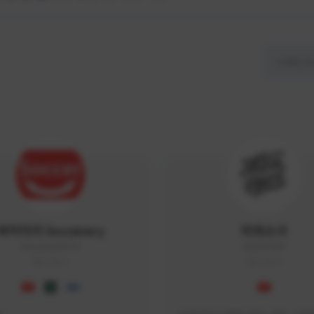
싸커러리 Soccerary
피파소녀
Soccerary#4572
0882#5459
KOREA
KOREA