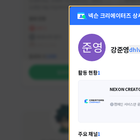
안녕하세요. 유튜버 나나캣입니다.   히트2 
싸커러리
오픈한 8월 25일부터 매일 10시간 이상씩 
실시간 방송을 진행하고 있으며 최근에서는 
넥슨 크리에이터즈 상
활동 현황
활동 현
월 ~ 토 오후 6시부터 유튜브로 실시간 방송
을 진행하고 있습니다. 아프리카 트위치도 
HIT2
FC
동시송출중입니다. 매번 미션 잘 하고 쿠폰 
프라시아 전기
NEX
잘 챙겨드리고 있으니 히트2 함께 즐겨요 늘 
테일즈위버
강준영
dhl
감사합니다!!
NEXON CREATORS
팔로워 수
팔로워 
1,999
활동 현황
1
팔로우하기
NEXON CREAT
캠페인 서비스만 운
주요 채널
1