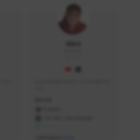
개복어
DOG#0210
KOREA
 문의 
축구와 게임에 미쳐버린 스트리머 개복어 입
니다
급해드립니
활동 현황
 검색하셔
FC 온라인
:D

THE FIRST DESCENDANT
 눌러주세
NEXON CREATORS
안돼요!)
서포터/팔로워 수
438