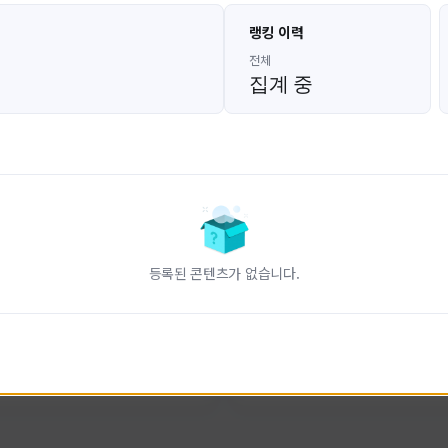
고대발잡이
울산큰고래
랭킹 이력
GoDaeBal#4689
UBW#1431
KOREA
KOREA
전체
집계 중
인 전문 유튜브
FC온라인 크리에이터 울산큰고래
니다.
황
활동 현황
터-스트라이크 온라인
FC 온라인
ON CREATORS
NEXON CREATORS
등록된 콘텐츠가 없습니다.
수
팔로워 수
828
823
팔로우하기
팔로우하기