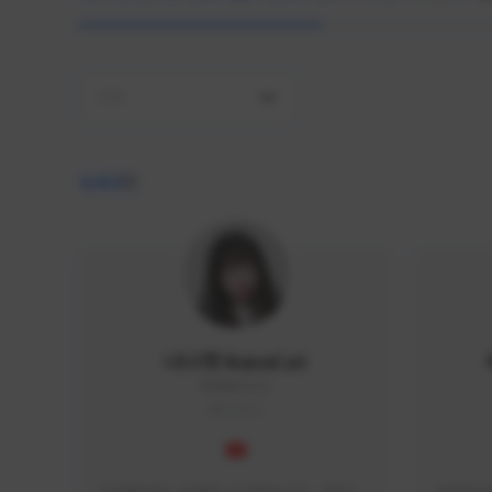
전체
4,410
명
나나캣 NanaCat
NANA#1112
KOREA