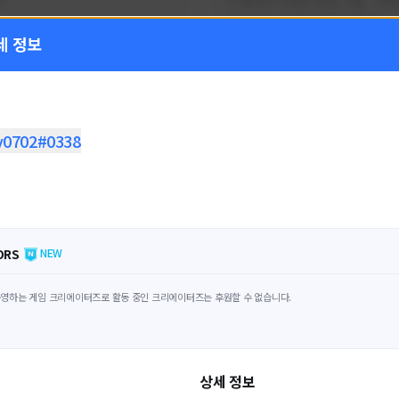
!
FC온라인 이벤트 정보, 전술, 시세
을 올리는 육각형 피파 유튜버입니
세 정보
황
활동 현황
 온라인
FC 온라인
ON CREATORS
NEXON CREATORS
v0702#0338
수
팔로워 수
1,797
1,440
팔로우하기
팔로우하기
ORS
NEW
영하는 게임 크리에이터즈로 활동 중인 크리에이터즈는 후원할 수 없습니다.
상세 정보