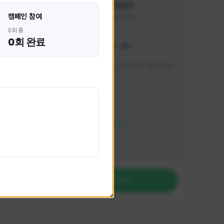
혁나브리
캠페인 참여
HHH1234#7854
KOREA
0회 중
0회 완료
 박성주입
매일 저녁 7시 유튜브, SOOP TV 생방송 진
행합니다!
활동 현황
FC 온라인
NEXON CREATORS
팔로워 수
764
팔로우하기