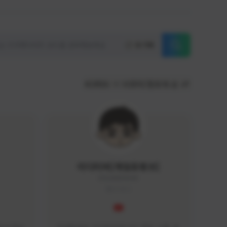
초기화
KOREA
서포터/팔로워 순
이디티비[게임유튜브]
EDGAME#8000
KOREA