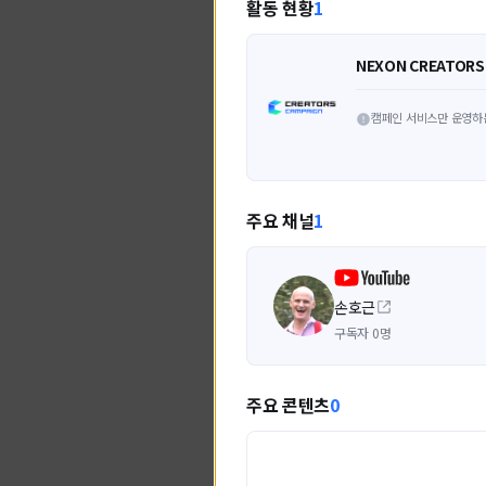
활동 현황
1
NEXON CREATORS
캠페인 서비스만 운영하
주요 채널
1
손호근
구독자 0명
주요 콘텐츠
0