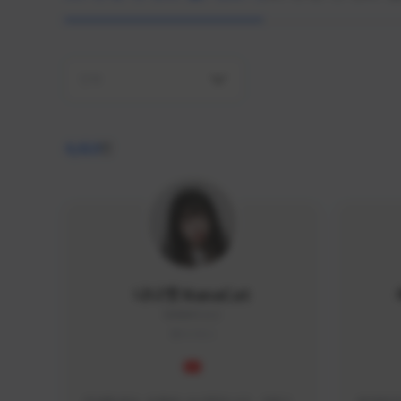
전체
4,410
명
나나캣 NanaCat
NANA#1112
KOREA