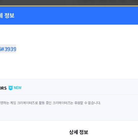
!
FC온라인 이벤트 정보, 전술, 시세
을 올리는 육각형 피파 유튜버입니
세 정보
황
활동 현황
 온라인
FC 온라인
ON CREATORS
NEXON CREATORS
6#3939
수
팔로워 수
1,797
1,439
팔로우하기
팔로우하기
ORS
NEW
영하는 게임 크리에이터즈로 활동 중인 크리에이터즈는 후원할 수 없습니다.
상세 정보