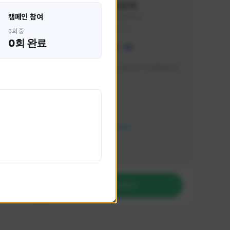
혁나브리
캠페인 참여
HHH1234#7854
KOREA
0회 중
0회 완료
 박성주입
매일 저녁 7시 유튜브, SOOP TV 생방송 진
행합니다!
활동 현황
FC 온라인
NEXON CREATORS
팔로워 수
764
팔로우하기