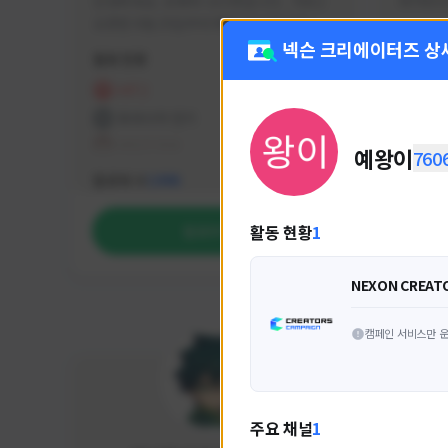
안녕하세요. 유튜버 나나캣입니다.   히트2 
싸커러리
오픈한 8월 25일부터 매일 10시간 이상씩 
실시간 방송을 진행하고 있으며 최근에서는 
넥슨 크리에이터즈 상
활동 현황
활동 현
월 ~ 토 오후 6시부터 유튜브로 실시간 방송
을 진행하고 있습니다. 아프리카 트위치도 
HIT2
FC
동시송출중입니다. 매번 미션 잘 하고 쿠폰 
프라시아 전기
NEX
잘 챙겨드리고 있으니 히트2 함께 즐겨요 늘 
테일즈위버
예왕이
760
감사합니다!!
NEXON CREATORS
팔로워 수
팔로워 
1,986
활동 현황
1
팔로우하기
NEXON CREAT
캠페인 서비스만 운
주요 채널
1