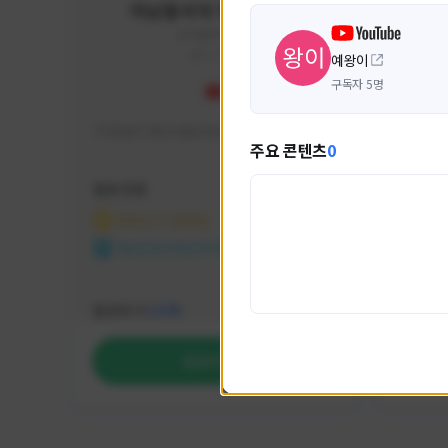
미남용사의 게임대모험
yongsa#7184
KOREA
예왕이
구독자 5명
기대 많이 해서 재밌게 즐기고 있습니다~
카스온라
주요 콘텐츠
0
활동 현황
활동 현
마비노기 모바일
카운
NEXON CREATORS
NEX
팔로워 수
팔로워 
1,035
팔로우하기