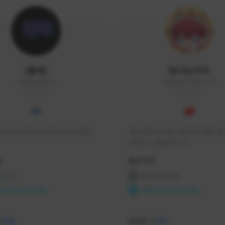
|블랙|
맛나는꼬꼬
black94#0977
KKOKKO0906#2342
KOREA
KOREA
요 soop에서 방송하고있는 블랙
매일 생방송으로 시청자분 토벌 보스
컨텐츠 진행중입니다.

크리에이터 쿠폰 100% 매달 지
황
활동 현황
다.

카카오톡 오픈 채팅 "맛나는꼬꼬"
 온라인
프라시아 전기
서 토벌 및 꿀팁 정보들 받아가세요! 
ON CREATORS
NEXON CREATORS
한달에 한번씩 "후원 연장하기" 꼭
요! (후원 기간 만료시 쿠폰 발송이 
수
팔로워 수
526
467