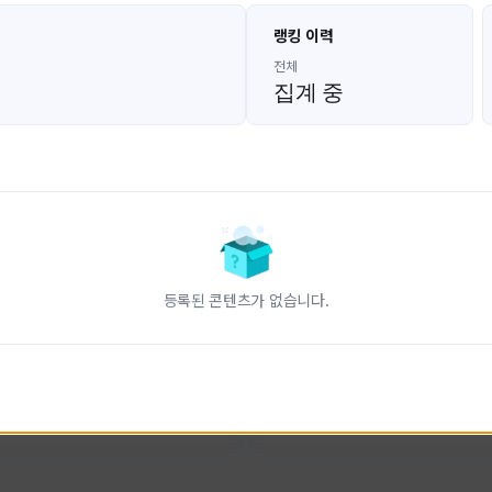
고대발잡이
울산큰고래
랭킹 이력
GoDaeBal#4689
UBW#1431
KOREA
KOREA
전체
집계 중
인 전문 유튜브
FC온라인 크리에이터 울산큰고래
니다.
황
활동 현황
터-스트라이크 온라인
FC 온라인
ON CREATORS
NEXON CREATORS
등록된 콘텐츠가 없습니다.
수
팔로워 수
828
823
팔로우하기
팔로우하기