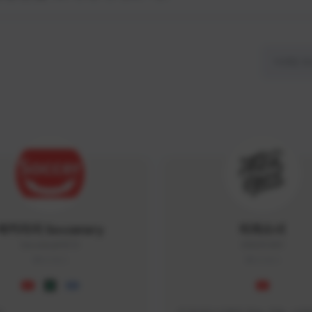
싸커러리 Soccerary
피파소녀
Soccerary#4572
0882#5459
KOREA
KOREA