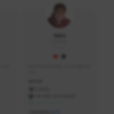
개복어
DOG#0210
KOREA
 문의 
축구와 게임에 미쳐버린 스트리머 개복어 입
니다
급해드립니
활동 현황
 검색하셔
FC 온라인
:D

THE FIRST DESCENDANT
 눌러주세
NEXON CREATORS
안돼요!)
서포터/팔로워 수
438