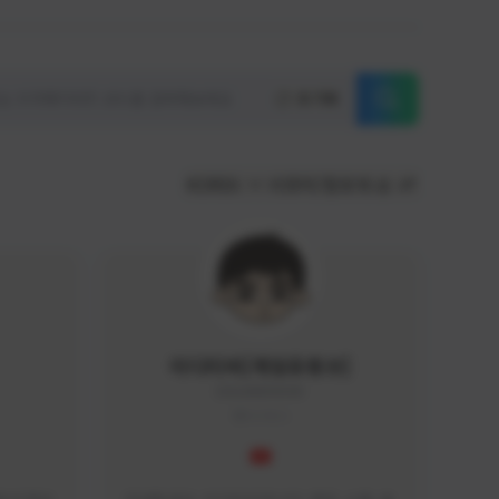
초기화
KOREA
서포터/팔로워 순
이디티비[게임유튜브]
EDGAME#8000
KOREA