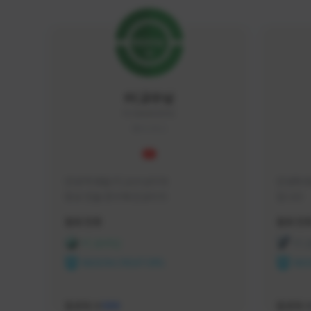
FC교수님
FC5656#4705
KOREA
안녕 학생들 FC교수님이야

안녕하세
항상 전술 연구에 진심이지
입니다 
활동 현황
활동 현
FC 온라인
FC
NEXON CREATORS
NEX
팔로워 수
팔로워 
588