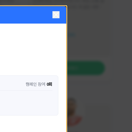
분석 영상
안녕하세요. 이디티비입니다. 게임, 소통, 술 
다
먹방 방송을 하고 있습니다. 꼭 같은 서버가 
아니더라도 같이 소통하며 게임을 즐기실 분
활동 현황
은 이디티비로 오세요! 그리고 계속해서 크
리에이터 미션을 통해 받은 쿠폰을 드리고 
HIT2
있습니다! 쿠폰도 챙겨가세요^^
NEXON CREATORS
팔로워 수
1,207
팔로우하기
캠페인 참여
0회