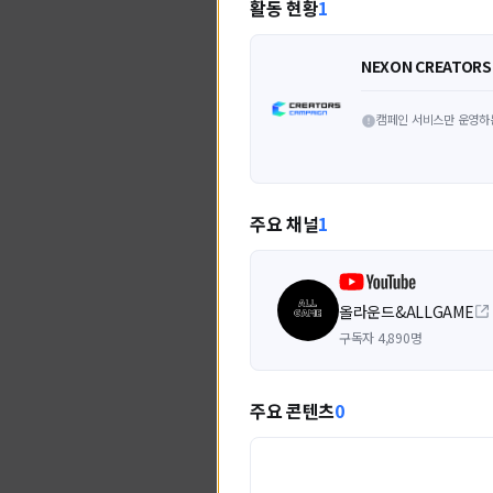
활동 현황
1
NEXON CREATORS
캠페인 서비스만 운영하
주요 채널
1
올라운드&ALLGAME
구독자 4,890명
주요 콘텐츠
0