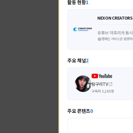
활동 현황
1
NEXON CREATORS
유튜브 아프리카 동시
캠페인 서비스만 운영하
주요 채널
2
탕구리TV
구독자 5,180명
주요 콘텐츠
0