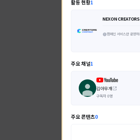
활동 현황
1
NEXON CREATORS
캠페인 서비스만 운영하
주요 채널
1
김아무개
구독자 0명
주요 콘텐츠
0