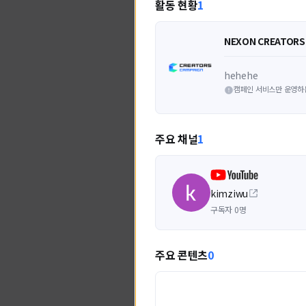
활동 현황
1
NEXON CREATORS
hehehe
캠페인 서비스만 운영하
주요 채널
1
kimziwu
구독자 0명
주요 콘텐츠
0