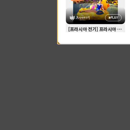
PLAY
[프라시아 전기] 프라시아 전기 신