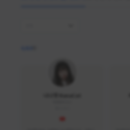
전체
4,410
명
나나캣 NanaCat
NANA#1112
KOREA