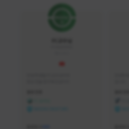
FC교수님
FC5656#4705
KOREA
안녕 학생들 FC교수님이야

안녕하세
항상 전술 연구에 진심이지
입니다 
활동 현황
활동 현
FC 온라인
FC
NEXON CREATORS
NEX
팔로워 수
팔로워 
588