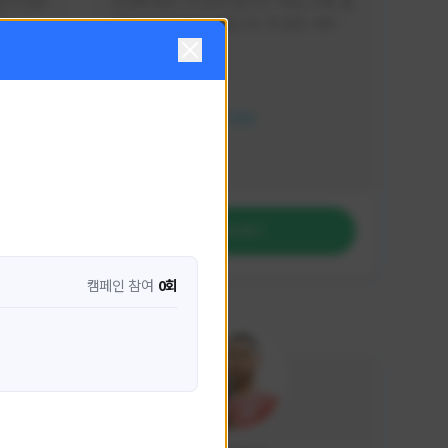
분석 영상
안녕하세요. 이디티비입니다. 게임, 소통, 술 
다
먹방 방송을 하고 있습니다. 꼭 같은 서버가 
아니더라도 같이 소통하며 게임을 즐기실 분
활동 현황
은 이디티비로 오세요! 그리고 계속해서 크
리에이터 미션을 통해 받은 쿠폰을 드리고 
HIT2
있습니다! 쿠폰도 챙겨가세요^^
NEXON CREATORS
팔로워 수
1,206
팔로우하기
캠페인 참여
0회