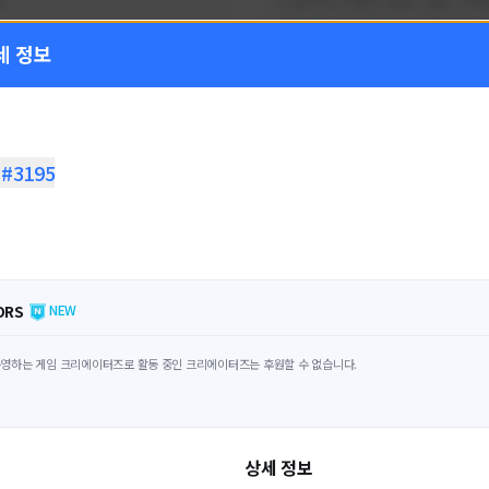
!
FC온라인 이벤트 정보, 전술, 시세
을 올리는 육각형 피파 유튜버입니
세 정보
황
활동 현황
 온라인
FC 온라인
ON CREATORS
NEXON CREATORS
#3195
수
팔로워 수
1,797
1,439
팔로우하기
팔로우하기
ORS
NEW
영하는 게임 크리에이터즈로 활동 중인 크리에이터즈는 후원할 수 없습니다.
상세 정보