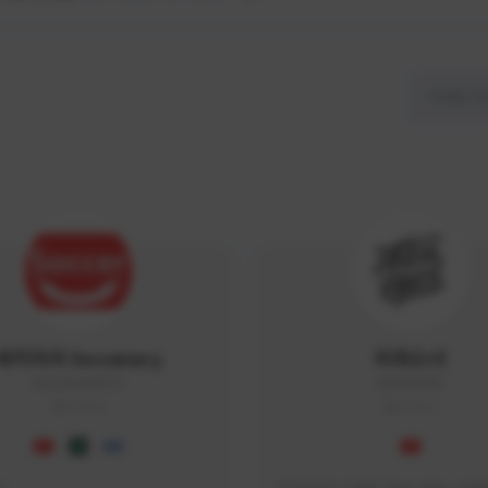
싸커러리 Soccerary
피파소녀
Soccerary#4572
0882#5459
KOREA
KOREA