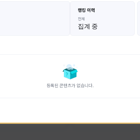
고대발잡이
울산큰고래
랭킹 이력
GoDaeBal#4689
UBW#1431
KOREA
KOREA
전체
집계 중
인 전문 유튜브
FC온라인 크리에이터 울산큰고래
니다.
황
활동 현황
터-스트라이크 온라인
FC 온라인
ON CREATORS
NEXON CREATORS
등록된 콘텐츠가 없습니다.
수
팔로워 수
828
823
팔로우하기
팔로우하기