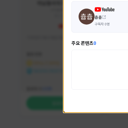
미남용사의 게임대모험
yongsa#7184
KOREA
츕츕
구독자 0명
기대 많이 해서 재밌게 즐기고 있습니다~
카스온라
주요 콘텐츠
0
활동 현황
활동 현
마비노기 모바일
카운
NEXON CREATORS
NEX
팔로워 수
팔로워 
1,035
팔로우하기