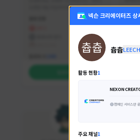
안녕하세요. 유튜버 나나캣입니다.   히트2 
싸커러리
오픈한 8월 25일부터 매일 10시간 이상씩 
실시간 방송을 진행하고 있으며 최근에서는 
넥슨 크리에이터즈 상
활동 현황
활동 현
월 ~ 토 오후 6시부터 유튜브로 실시간 방송
을 진행하고 있습니다. 아프리카 트위치도 
HIT2
FC
동시송출중입니다. 매번 미션 잘 하고 쿠폰 
프라시아 전기
NEX
잘 챙겨드리고 있으니 히트2 함께 즐겨요 늘 
테일즈위버
츕츕
LEECH
감사합니다!!
NEXON CREATORS
팔로워 수
팔로워 
1,985
활동 현황
1
팔로우하기
NEXON CREAT
캠페인 서비스만 운
주요 채널
1