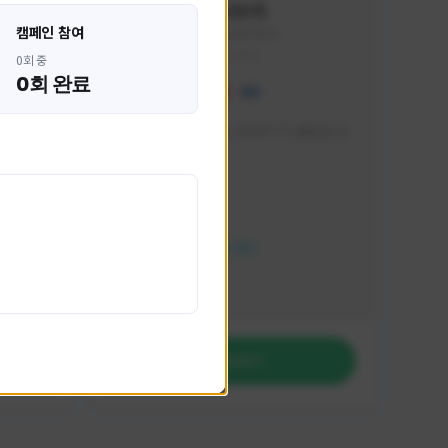
혁나브리
캠페인 참여
HHH1234#7854
KOREA
0회 중
0회 완료
 박성주입
매일 저녁 7시 유튜브, SOOP TV 생방송 진
행합니다!
활동 현황
FC 온라인
NEXON CREATORS
팔로워 수
764
팔로우하기