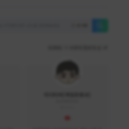
초기화
KOREA
서포터/팔로워 순
이디티비[게임유튜브]
EDGAME#8000
KOREA