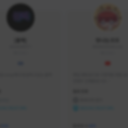
|블랙|
맛나는꼬꼬
black94#0977
KKOKKO0906#2342
KOREA
KOREA
요 soop에서 방송하고있는 블랙
매일 생방송으로 시청자분 토벌 보스
컨텐츠 진행중입니다.

크리에이터 쿠폰 100% 매달 지
황
활동 현황
다.

카카오톡 오픈 채팅 "맛나는꼬꼬"
 온라인
프라시아 전기
서 토벌 및 꿀팁 정보들 받아가세요! 
ON CREATORS
NEXON CREATORS
한달에 한번씩 "후원 연장하기" 꼭
요! (후원 기간 만료시 쿠폰 발송이 
수
팔로워 수
526
465