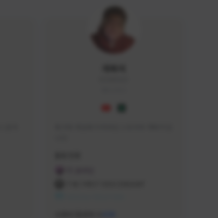
개복어
DOG#0210
KOREA
 문의 
축구와 게임에 미쳐버린 스트리머 개복어 입
니다
급해드립니
활동 현황
 검색하셔
FC 온라인
:D

THE FIRST DESCENDANT
 눌러주세
NEXON CREATORS
안돼요!)
서포터/팔로워 수
438