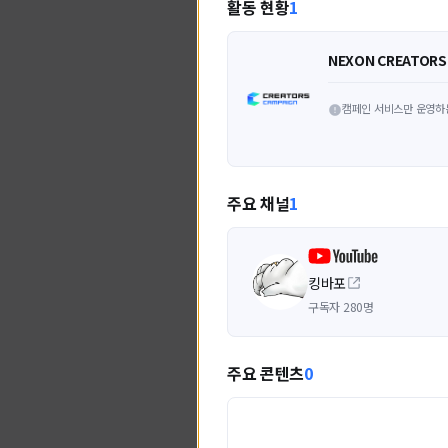
활동 현황
1
NEXON CREATORS
캠페인 서비스만 운영하
주요 채널
1
킹바포
구독자 280명
주요 콘텐츠
0