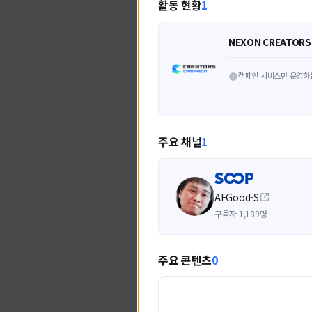
활동 현황
1
NEXON CREATORS
캠페인 서비스만 운영하
주요 채널
1
AFGood-S
구독자 1,189명
주요 콘텐츠
0