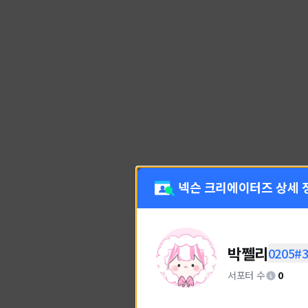
넥슨 크리에이터즈 상세 
박쩰리
0205#3
서포터 수
0