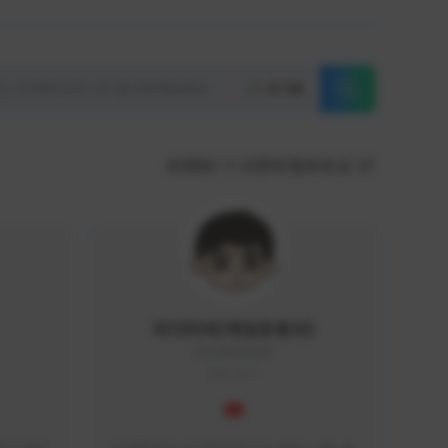
초기화
KOREA
서포터/팔로워 순
이디티비[게임유튜브]
EDGAME#8000
KOREA