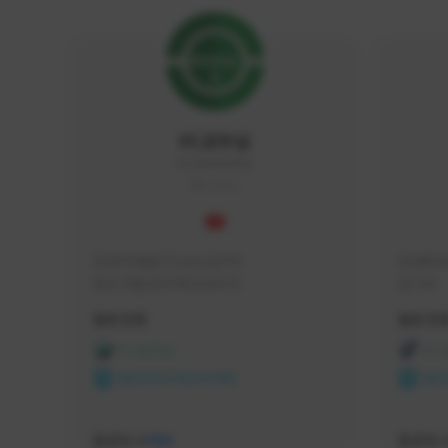
FC교수님
FC5656#4705
KOREA
안녕 학생들 FC교수님이야

안녕하세
항상 전술 연구에 진심이지
입니다 
활동 현황
활동 현
FC 온라인
FC
NEXON CREATORS
NEX
팔로워 수
팔로워 
588