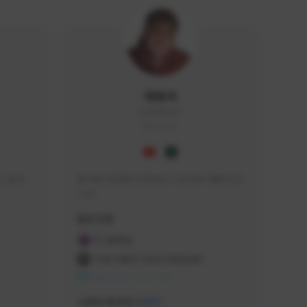
개복어
DOG#0210
KOREA
 문의 
축구와 게임에 미쳐버린 스트리머 개복어 입
니다
급해드립니
활동 현황
 검색하셔
FC 온라인
:D

THE FIRST DESCENDANT
 눌러주세
NEXON CREATORS
안돼요!)
서포터/팔로워 수
437