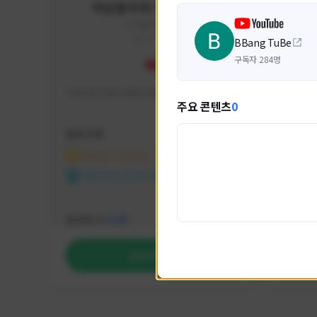
미남용사의 게임대모험
yongsa#7184
KOREA
BBang TuBe
구독자 284명
기대 많이 해서 재밌게 즐기고 있습니다~
카스온라
주요 콘텐츠
0
활동 현황
활동 현
마비노기 모바일
카운
NEXON CREATORS
NEX
팔로워 수
팔로워 
1,035
팔로우하기