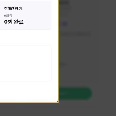
혁나브리
캠페인 참여
HHH1234#7854
KOREA
0회 중
0회 완료
 박성주입
매일 저녁 7시 유튜브, SOOP TV 생방송 진
행합니다!
활동 현황
FC 온라인
NEXON CREATORS
팔로워 수
764
팔로우하기