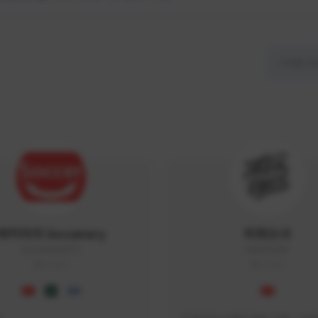
싸커러리 Soccerary
피파소녀
Soccerary#4572
0882#5459
KOREA
KOREA