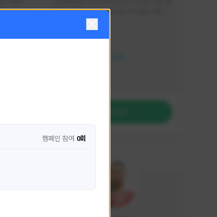
분석 영상
안녕하세요. 이디티비입니다. 게임, 소통, 술 
다
먹방 방송을 하고 있습니다. 꼭 같은 서버가 
아니더라도 같이 소통하며 게임을 즐기실 분
활동 현황
은 이디티비로 오세요! 그리고 계속해서 크
리에이터 미션을 통해 받은 쿠폰을 드리고 
HIT2
있습니다! 쿠폰도 챙겨가세요^^
NEXON CREATORS
팔로워 수
1,209
팔로우하기
캠페인 참여
0회