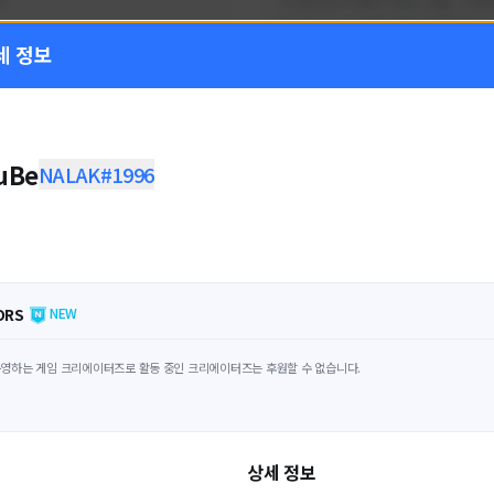
!
FC온라인 이벤트 정보, 전술, 시세
을 올리는 육각형 피파 유튜버입니
세 정보
황
활동 현황
 온라인
FC 온라인
ON CREATORS
NEXON CREATORS
uBe
NALAK#1996
수
팔로워 수
1,797
1,439
팔로우하기
팔로우하기
ORS
NEW
영하는 게임 크리에이터즈로 활동 중인 크리에이터즈는 후원할 수 없습니다.
상세 정보