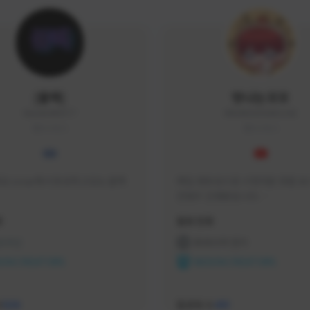
|블랙|
맛나는꼬꼬
black94#0977
KKOKKO0906#2342
KOREA
KOREA
요 soop에서 방송하고있는 블랙
매일 생방송으로 시청자분 토벌 보스
컨텐츠 진행중입니다.

크리에이터 쿠폰 100% 매달 지
황
활동 현황
다.

카카오톡 오픈 채팅 "맛나는꼬꼬"
 온라인
프라시아 전기
서 토벌 및 꿀팁 정보들 받아가세요! 
ON CREATORS
NEXON CREATORS
한달에 한번씩 "후원 연장하기" 꼭
요! (후원 기간 만료시 쿠폰 발송이 
수
팔로워 수
526
491