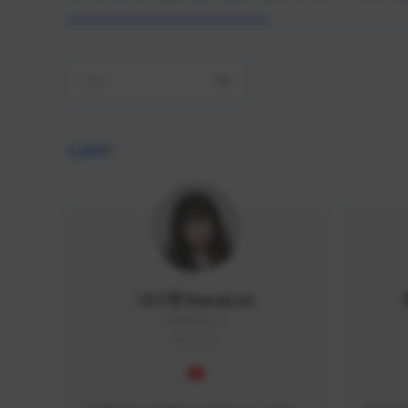
전체
4,409
명
나나캣 NanaCat
NANA#1112
KOREA