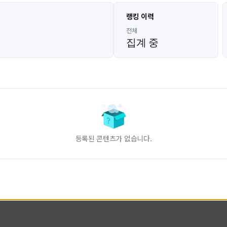
고대발잡이
울산큰고래
랭킹 이력
GoDaeBal#4689
UBW#1431
KOREA
KOREA
전체
집계 중
인 전문 유튜브
FC온라인 크리에이터 울산큰고래
니다.
황
활동 현황
터-스트라이크 온라인
FC 온라인
ON CREATORS
NEXON CREATORS
등록된 콘텐츠가 없습니다.
수
팔로워 수
827
823
팔로우하기
팔로우하기