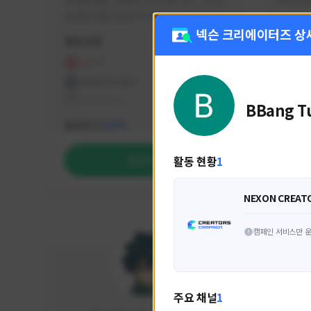
안녕하세요. 유튜버 나나캣입니다.   히트2 
싸커러리
오픈한 8월 25일부터 매일 10시간 이상씩 
실시간 방송을 진행하고 있으며 최근에서는 
넥슨 크리에이터즈 상
활동 현황
활동 현
월 ~ 토 오후 6시부터 유튜브로 실시간 방송
을 진행하고 있습니다. 아프리카 트위치도 
HIT2
FC
동시송출중입니다. 매번 미션 잘 하고 쿠폰 
프라시아 전기
NEX
잘 챙겨드리고 있으니 히트2 함께 즐겨요 늘 
테일즈위버
BBang T
감사합니다!!
NEXON CREATORS
팔로워 수
팔로워 
1,974
활동 현황
1
팔로우하기
NEXON CREAT
캠페인 서비스만 운
주요 채널
1