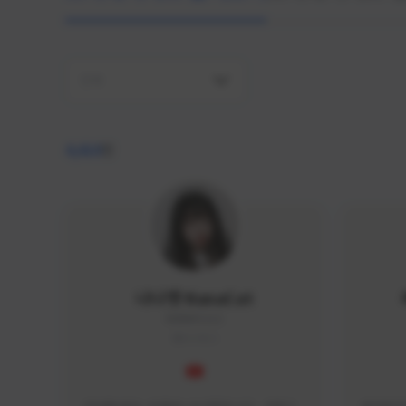
전체
4,410
명
나나캣 NanaCat
NANA#1112
KOREA