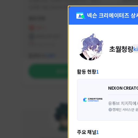
안녕하세요. 유튜버 나나캣입니다.   히트2 
싸커러리
오픈한 8월 25일부터 매일 10시간 이상씩 
실시간 방송을 진행하고 있으며 최근에서는 
넥슨 크리에이터즈 상
활동 현황
활동 현
월 ~ 토 오후 6시부터 유튜브로 실시간 방송
을 진행하고 있습니다. 아프리카 트위치도 
HIT2
FC
동시송출중입니다. 매번 미션 잘 하고 쿠폰 
프라시아 전기
NEX
잘 챙겨드리고 있으니 히트2 함께 즐겨요 늘 
테일즈위버
초월청랑
k
감사합니다!!
NEXON CREATORS
팔로워 수
팔로워 
1,987
활동 현황
1
팔로우하기
NEXON CREAT
유튜브 치지직에서
캠페인 서비스만 운
주요 채널
1