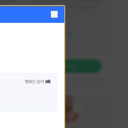
분석 영상
안녕하세요. 이디티비입니다. 게임, 소통, 술 
다
먹방 방송을 하고 있습니다. 꼭 같은 서버가 
아니더라도 같이 소통하며 게임을 즐기실 분
활동 현황
은 이디티비로 오세요! 그리고 계속해서 크
리에이터 미션을 통해 받은 쿠폰을 드리고 
HIT2
있습니다! 쿠폰도 챙겨가세요^^
NEXON CREATORS
팔로워 수
1,208
팔로우하기
캠페인 참여
0회