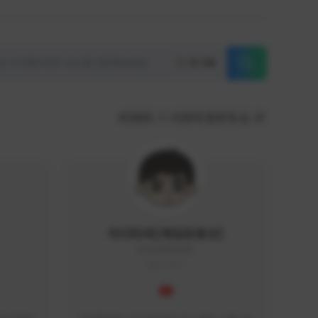
초기화
KOREA
서포터/팔로워 순
이디티비[게임유튜브]
EDGAME#8000
KOREA