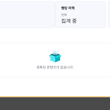
고대발잡이
울산큰고래
랭킹 이력
GoDaeBal#4689
UBW#1431
KOREA
KOREA
전체
집계 중
인 전문 유튜브
FC온라인 크리에이터 울산큰고래
니다.
황
활동 현황
터-스트라이크 온라인
FC 온라인
ON CREATORS
NEXON CREATORS
등록된 콘텐츠가 없습니다.
수
팔로워 수
828
823
팔로우하기
팔로우하기