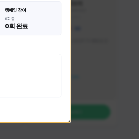
혁나브리
캠페인 참여
HHH1234#7854
KOREA
0회 중
0회 완료
 박성주입
매일 저녁 7시 유튜브, SOOP TV 생방송 진
행합니다!
활동 현황
FC 온라인
NEXON CREATORS
팔로워 수
764
팔로우하기