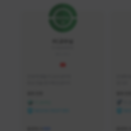
FC교수님
FC5656#4705
KOREA
안녕 학생들 FC교수님이야

안녕하세
항상 전술 연구에 진심이지
입니다 
활동 현황
활동 현
FC 온라인
FC
NEXON CREATORS
NEX
팔로워 수
팔로워 
588