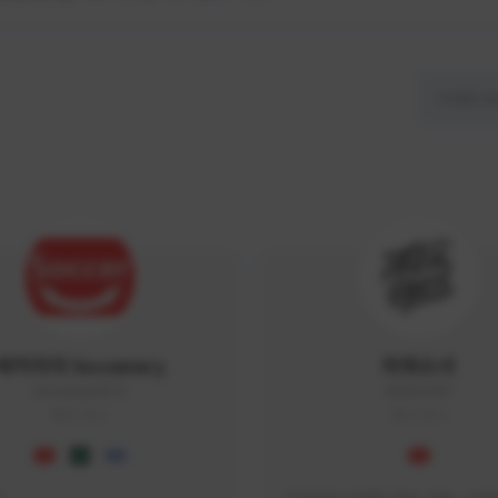
싸커러리 Soccerary
피파소녀
Soccerary#4572
0882#5459
KOREA
KOREA