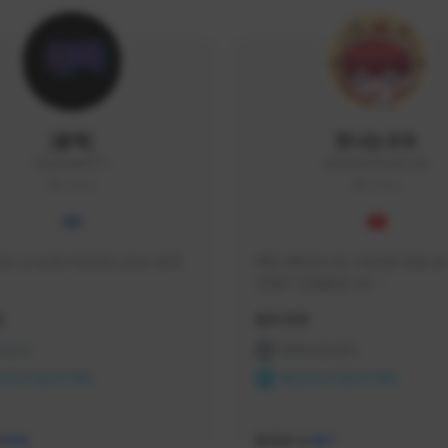
|블랙|
맛나는꼬꼬
black94#0977
KKOKKO0906#2342
KOREA
KOREA
요 soop에서 방송하고있는 블랙
매일 생방송으로 시청자분 토벌 보스
컨텐츠 진행중입니다.

크리에이터 쿠폰 100% 매달 지
황
활동 현황
다.

카카오톡 오픈 채팅 "맛나는꼬꼬"
 온라인
프라시아 전기
서 토벌 및 꿀팁 정보들 받아가세요! 
ON CREATORS
NEXON CREATORS
한달에 한번씩 "후원 연장하기" 꼭
요! (후원 기간 만료시 쿠폰 발송이 
수
팔로워 수
526
467