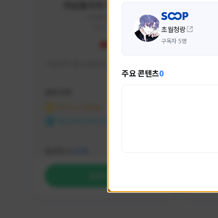
미남용사의 게임대모험
yongsa#7184
KOREA
초월청랑
구독자 5명
기대 많이 해서 재밌게 즐기고 있습니다~
카스온라
주요 콘텐츠
0
활동 현황
활동 현
마비노기 모바일
카운
NEXON CREATORS
NEX
팔로워 수
팔로워 
1,035
팔로우하기