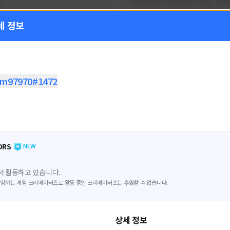
!
FC온라인 이벤트 정보, 전술, 시세
을 올리는 육각형 피파 유튜버입니
세 정보
황
활동 현황
 온라인
FC 온라인
ON CREATORS
NEXON CREATORS
im97970#1472
수
팔로워 수
1,797
1,439
팔로우하기
팔로우하기
ORS
NEW
 활동하고 있습니다.
영하는 게임 크리에이터즈로 활동 중인 크리에이터즈는 후원할 수 없습니다.
상세 정보