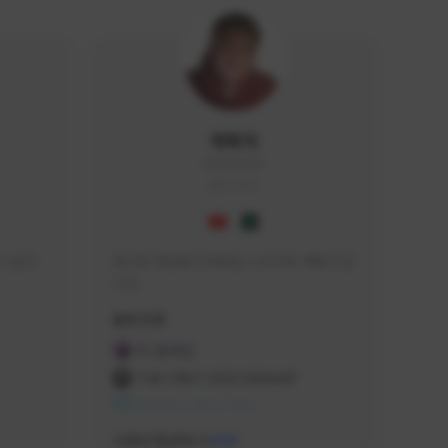
개복어
DOG#0210
KOREA
 문의 
축구와 게임에 미쳐버린 스트리머 개복어 입
니다
급해드립니
활동 현황
 검색하셔
FC 온라인
:D

THE FIRST DESCENDANT
 눌러주세
NEXON CREATORS
안돼요!)
서포터/팔로워 수
438