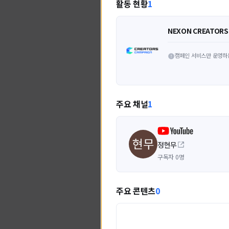
활동 현황
1
NEXON CREATORS
캠페인 서비스만 운영하
주요 채널
1
정현무
구독자 0명
주요 콘텐츠
0