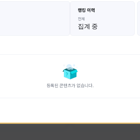
고대발잡이
울산큰고래
랭킹 이력
GoDaeBal#4689
UBW#1431
KOREA
KOREA
전체
집계 중
인 전문 유튜브
FC온라인 크리에이터 울산큰고래
니다.
황
활동 현황
터-스트라이크 온라인
FC 온라인
ON CREATORS
NEXON CREATORS
등록된 콘텐츠가 없습니다.
수
팔로워 수
828
823
팔로우하기
팔로우하기