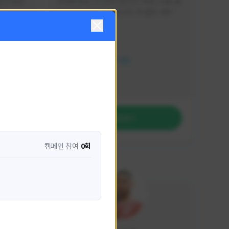
분석 영상
안녕하세요. 이디티비입니다. 게임, 소통, 술 
다
먹방 방송을 하고 있습니다. 꼭 같은 서버가 
아니더라도 같이 소통하며 게임을 즐기실 분
활동 현황
은 이디티비로 오세요! 그리고 계속해서 크
리에이터 미션을 통해 받은 쿠폰을 드리고 
HIT2
있습니다! 쿠폰도 챙겨가세요^^
NEXON CREATORS
팔로워 수
1,206
팔로우하기
캠페인 참여
0회