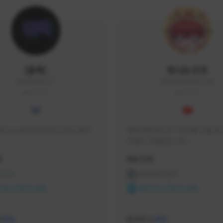
|블랙|
맛나는꼬꼬
black94#0977
KKOKKO0906#2342
KOREA
KOREA
요 soop에서 방송하고있는 블랙
매일 생방송으로 시청자분 토벌 보스
컨텐츠 진행중입니다.

크리에이터 쿠폰 100% 매달 지
황
활동 현황
다.

카카오톡 오픈 채팅 "맛나는꼬꼬"
 온라인
프라시아 전기
서 토벌 및 꿀팁 정보들 받아가세요! 
ON CREATORS
NEXON CREATORS
한달에 한번씩 "후원 연장하기" 꼭
요! (후원 기간 만료시 쿠폰 발송이 
수
팔로워 수
526
459