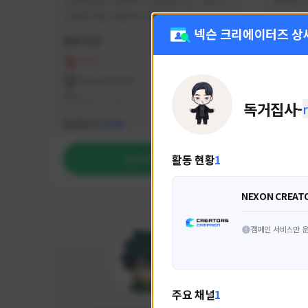
안녕하세요. 유튜버 나나캣입니다.   히트2 
싸커러리
오픈한 8월 25일부터 매일 10시간 이상씩 
실시간 방송을 진행하고 있으며 최근에서는 
넥슨 크리에이터즈 상
활동 현황
활동 현
월 ~ 토 오후 6시부터 유튜브로 실시간 방송
을 진행하고 있습니다. 아프리카 트위치도 
HIT2
FC
동시송출중입니다. 매번 미션 잘 하고 쿠폰 
프라시아 전기
NEX
잘 챙겨드리고 있으니 히트2 함께 즐겨요 늘 
테일즈위버
독거집사-
감사합니다!!
NEXON CREATORS
팔로워 수
팔로워 
1,995
활동 현황
1
팔로우하기
NEXON CREAT
캠페인 서비스만 운
주요 채널
1