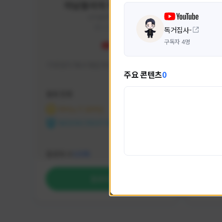
미남용사의 게임대모험
yongsa#7184
KOREA
독거집사-
구독자 4명
기대 많이 해서 재밌게 즐기고 있습니다~
카스온라
주요 콘텐츠
0
활동 현황
활동 현
마비노기 모바일
카운
NEXON CREATORS
NEX
팔로워 수
팔로워 
1,035
팔로우하기