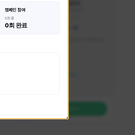
혁나브리
캠페인 참여
HHH1234#7854
KOREA
0회 중
0회 완료
 박성주입
매일 저녁 7시 유튜브, SOOP TV 생방송 진
행합니다!
활동 현황
FC 온라인
NEXON CREATORS
팔로워 수
764
팔로우하기