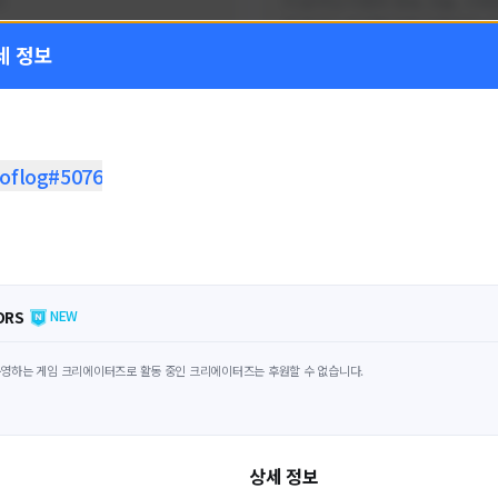
!
FC온라인 이벤트 정보, 전술, 시세
을 올리는 육각형 피파 유튜버입니
세 정보
황
활동 현황
 온라인
FC 온라인
ON CREATORS
NEXON CREATORS
roflog#5076
수
팔로워 수
1,797
1,440
팔로우하기
팔로우하기
ORS
NEW
영하는 게임 크리에이터즈로 활동 중인 크리에이터즈는 후원할 수 없습니다.
상세 정보