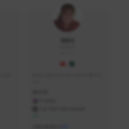
개복어
DOG#0210
KOREA
 문의 
축구와 게임에 미쳐버린 스트리머 개복어 입
니다
급해드립니
활동 현황
 검색하셔
FC 온라인
:D

THE FIRST DESCENDANT
 눌러주세
NEXON CREATORS
안돼요!)
서포터/팔로워 수
438