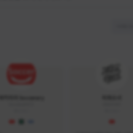
싸커러리 Soccerary
피파소녀
Soccerary#4572
0882#5459
KOREA
KOREA