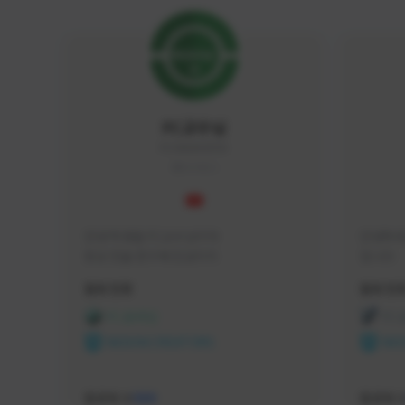
FC교수님
FC5656#4705
KOREA
안녕 학생들 FC교수님이야

안녕하세
항상 전술 연구에 진심이지
입니다 
활동 현황
활동 현
FC 온라인
FC
NEXON CREATORS
NEX
팔로워 수
팔로워 
588