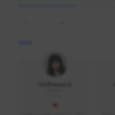
전체
4,410
명
나나캣 NanaCat
NANA#1112
KOREA