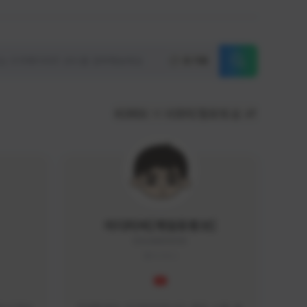
초기화
KOREA
서포터/팔로워 순
이디티비[게임유튜브]
EDGAME#8000
KOREA