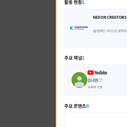
활동 현황
1
NEXON CREATORS
캠페인 서비스만 운영하
주요 채널
1
김나연
구독자 0명
주요 콘텐츠
0