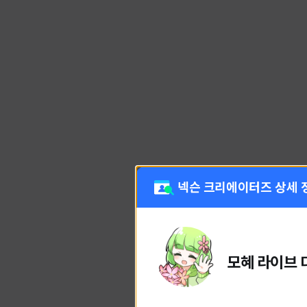
넥슨 크리에이터즈 상세 
모혜 라이브