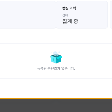
고대발잡이
울산큰고래
랭킹 이력
GoDaeBal#4689
UBW#1431
KOREA
KOREA
전체
집계 중
인 전문 유튜브
FC온라인 크리에이터 울산큰고래
니다.
황
활동 현황
터-스트라이크 온라인
FC 온라인
ON CREATORS
NEXON CREATORS
등록된 콘텐츠가 없습니다.
수
팔로워 수
828
823
팔로우하기
팔로우하기