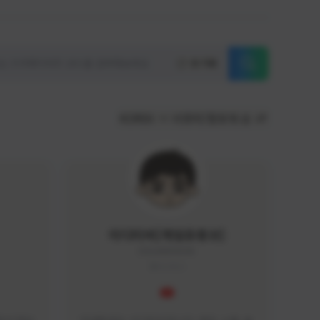
초기화
KOREA
서포터/팔로워 순
이디티비[게임유튜브]
EDGAME#8000
KOREA