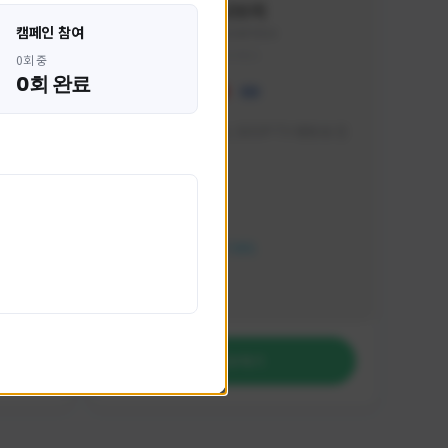
혁나브리
캠페인 참여
HHH1234#7854
KOREA
0회 중
0회 완료
 박성주입
매일 저녁 7시 유튜브, SOOP TV 생방송 진
행합니다!
활동 현황
FC 온라인
NEXON CREATORS
팔로워 수
764
팔로우하기