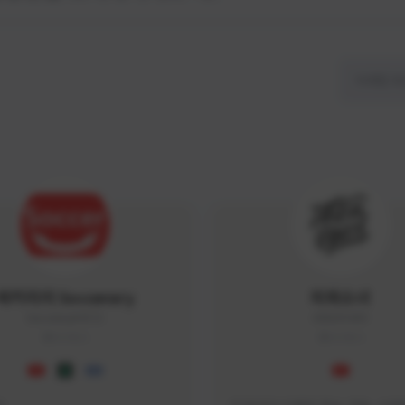
싸커러리 Soccerary
피파소녀
Soccerary#4572
0882#5459
KOREA
KOREA