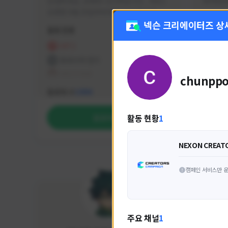
안녕하세요. 유튜버 나나캣입니다.   히트2 
싸커러리
오픈한 8월 25일부터 매일 10시간 이상씩 
실시간 방송을 진행하고 있으며 최근에서는 
넥슨 크리에이터즈 상
활동 현황
활동 현
월 ~ 토 오후 6시부터 유튜브로 실시간 방송
을 진행하고 있습니다. 아프리카 트위치도 
HIT2
FC
동시송출중입니다. 매번 미션 잘 하고 쿠폰 
프라시아 전기
NEX
잘 챙겨드리고 있으니 히트2 함께 즐겨요 늘 
테일즈위버
chunpp
감사합니다!!
NEXON CREATORS
팔로워 수
팔로워 
1,984
활동 현황
1
팔로우하기
NEXON CREAT
캠페인 서비스만 운
주요 채널
1