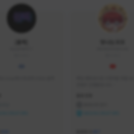
|블랙|
맛나는꼬꼬
black94#0977
KKOKKO0906#2342
KOREA
KOREA
요 soop에서 방송하고있는 블랙
매일 생방송으로 시청자분 토벌 보스
컨텐츠 진행중입니다.

크리에이터 쿠폰 100% 매달 지
황
활동 현황
다.

카카오톡 오픈 채팅 "맛나는꼬꼬"
 온라인
프라시아 전기
서 토벌 및 꿀팁 정보들 받아가세요! 
ON CREATORS
NEXON CREATORS
한달에 한번씩 "후원 연장하기" 꼭
요! (후원 기간 만료시 쿠폰 발송이 
수
팔로워 수
526
457