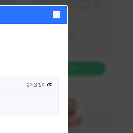
분석 영상
안녕하세요. 이디티비입니다. 게임, 소통, 술 
다
먹방 방송을 하고 있습니다. 꼭 같은 서버가 
아니더라도 같이 소통하며 게임을 즐기실 분
활동 현황
은 이디티비로 오세요! 그리고 계속해서 크
리에이터 미션을 통해 받은 쿠폰을 드리고 
HIT2
있습니다! 쿠폰도 챙겨가세요^^
NEXON CREATORS
팔로워 수
1,206
팔로우하기
캠페인 참여
0회