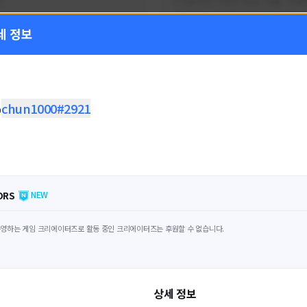
!
FC온라인 이벤트 정보, 전술, 시세
을 올리는 육각형 피파 유튜버입니
세 정보
황
활동 현황
 온라인
FC 온라인
ON CREATORS
NEXON CREATORS
o
chun1000#2921
수
팔로워 수
1,797
1,439
팔로우하기
팔로우하기
ORS
NEW
영하는 게임 크리에이터즈로 활동 중인 크리에이터즈는 후원할 수 없습니다.
상세 정보