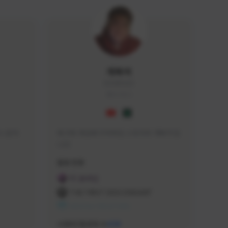
개복어
DOG#0210
KOREA
 문의 
축구와 게임에 미쳐버린 스트리머 개복어 입
니다
급해드립니
활동 현황
 검색하셔
FC 온라인
:D

THE FIRST DESCENDANT
 눌러주세
NEXON CREATORS
안돼요!)
서포터/팔로워 수
438