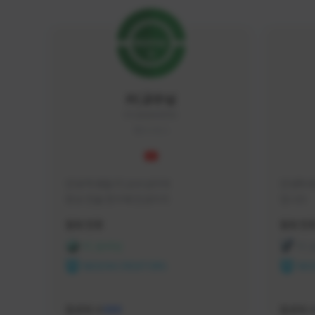
FC교수님
FC5656#4705
KOREA
안녕 학생들 FC교수님이야

안녕하세
항상 전술 연구에 진심이지
입니다 
활동 현황
활동 현
FC 온라인
FC
NEXON CREATORS
NEX
팔로워 수
팔로워 
588