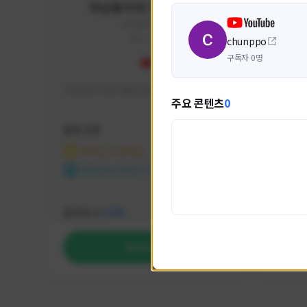
미남용사의 게임대모험
yongsa#7184
KOREA
chunppo
구독자 0명
기대 많이 해서 재밌게 즐기고 있습니다~
카스온라
주요 콘텐츠
0
활동 현황
활동 현
마비노기 모바일
카운
NEXON CREATORS
NEX
팔로워 수
팔로워 
1,035
팔로우하기