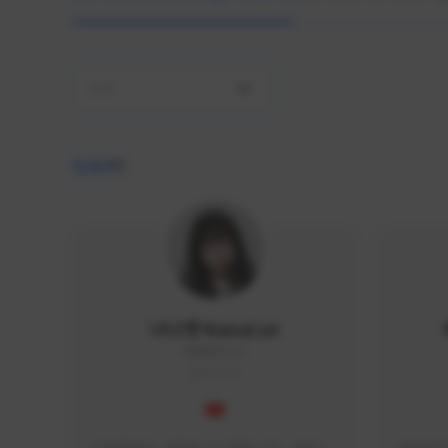
전체
4,410
명
나나캣 NanaCat
NANA#1112
KOREA