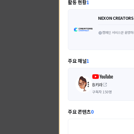
활동 현황
1
NEXON CREATORS
캠페인 서비스만 운영하
주요 채널
1
B키라
구독자 150명
주요 콘텐츠
0