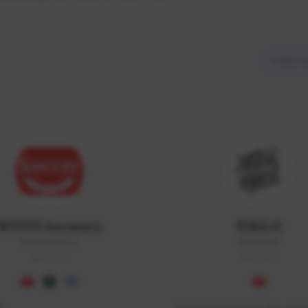
싸커러리 Soccerary
피파소녀
Soccerary#4572
0882#5459
KOREA
KOREA