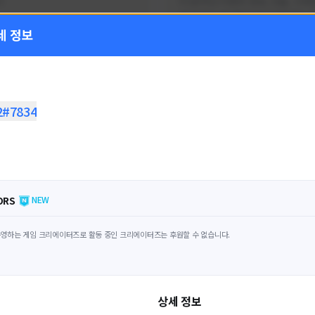
!
FC온라인 이벤트 정보, 전술, 시세
을 올리는 육각형 피파 유튜버입니
세 정보
황
활동 현황
 온라인
FC 온라인
ON CREATORS
NEXON CREATORS
2#7834
수
팔로워 수
1,797
1,439
팔로우하기
팔로우하기
ORS
NEW
영하는 게임 크리에이터즈로 활동 중인 크리에이터즈는 후원할 수 없습니다.
상세 정보