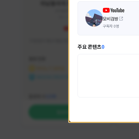
미남용사의 게임대모험
yongsa#7184
KOREA
모비검방
구독자 0명
기대 많이 해서 재밌게 즐기고 있습니다~
카스온라
주요 콘텐츠
0
활동 현황
활동 현
마비노기 모바일
카운
NEXON CREATORS
NEX
팔로워 수
팔로워 
1,035
팔로우하기