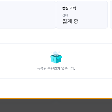
고대발잡이
울산큰고래
랭킹 이력
GoDaeBal#4689
UBW#1431
KOREA
KOREA
전체
집계 중
인 전문 유튜브
FC온라인 크리에이터 울산큰고래
니다.
황
활동 현황
터-스트라이크 온라인
FC 온라인
ON CREATORS
NEXON CREATORS
등록된 콘텐츠가 없습니다.
수
팔로워 수
827
823
팔로우하기
팔로우하기