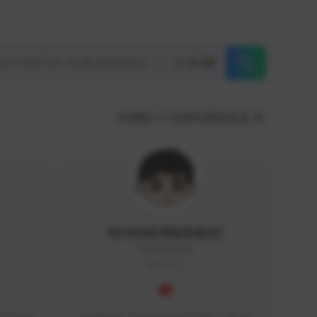
초기화
KOREA
서포터/팔로워 순
이디티비[게임유튜브]
EDGAME#8000
KOREA