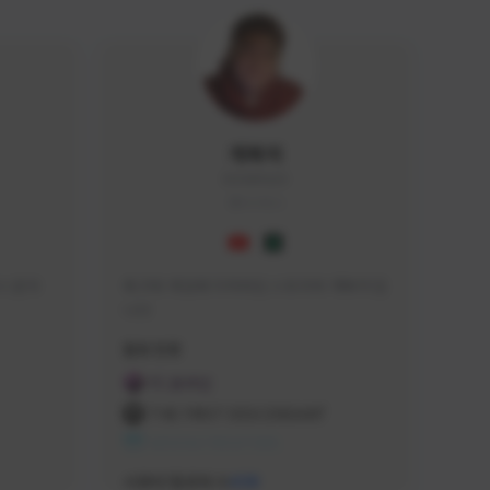
개복어
DOG#0210
KOREA
 문의 
축구와 게임에 미쳐버린 스트리머 개복어 입
니다
급해드립니
활동 현황
 검색하셔
FC 온라인
:D

THE FIRST DESCENDANT
 눌러주세
NEXON CREATORS
안돼요!)
서포터/팔로워 수
438