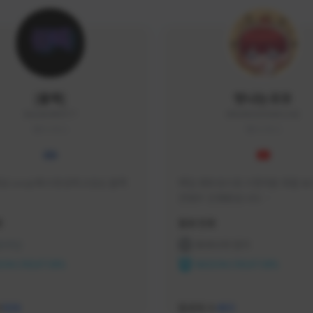
|블랙|
맛나는꼬꼬
black94#0977
KKOKKO0906#2342
KOREA
KOREA
요 soop에서 방송하고있는 블랙
매일 생방송으로 시청자분 토벌 보스
컨텐츠 진행중입니다.

크리에이터 쿠폰 100% 매달 지
황
활동 현황
다.

카카오톡 오픈 채팅 "맛나는꼬꼬"
 온라인
프라시아 전기
서 토벌 및 꿀팁 정보들 받아가세요! 
ON CREATORS
NEXON CREATORS
한달에 한번씩 "후원 연장하기" 꼭
요! (후원 기간 만료시 쿠폰 발송이 
수
팔로워 수
526
463