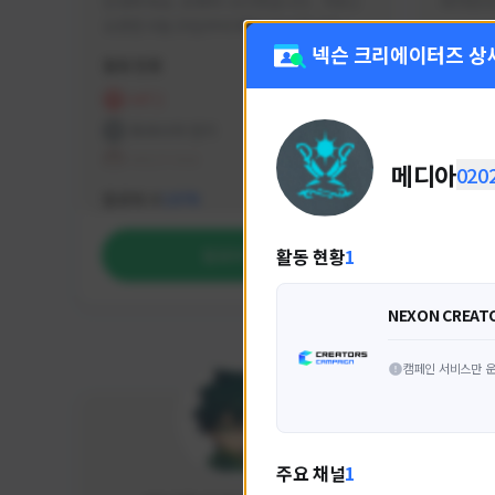
안녕하세요. 유튜버 나나캣입니다.   히트2 
싸커러리
오픈한 8월 25일부터 매일 10시간 이상씩 
실시간 방송을 진행하고 있으며 최근에서는 
넥슨 크리에이터즈 상
활동 현황
활동 현
월 ~ 토 오후 6시부터 유튜브로 실시간 방송
을 진행하고 있습니다. 아프리카 트위치도 
HIT2
FC
동시송출중입니다. 매번 미션 잘 하고 쿠폰 
프라시아 전기
NEX
잘 챙겨드리고 있으니 히트2 함께 즐겨요 늘 
테일즈위버
메디아
020
감사합니다!!
NEXON CREATORS
팔로워 수
팔로워 
1,976
활동 현황
1
팔로우하기
NEXON CREAT
캠페인 서비스만 운
주요 채널
1