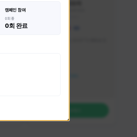
혁나브리
캠페인 참여
HHH1234#7854
KOREA
0회 중
0회 완료
 박성주입
매일 저녁 7시 유튜브, SOOP TV 생방송 진
행합니다!
활동 현황
FC 온라인
NEXON CREATORS
팔로워 수
764
팔로우하기