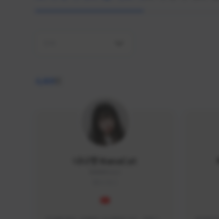
전체
4,409
명
나나캣 NanaCat
NANA#1112
KOREA