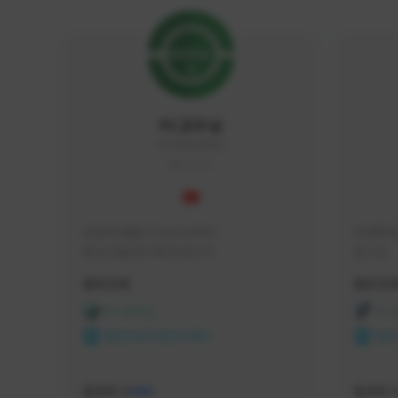
FC교수님
FC5656#4705
KOREA
안녕 학생들 FC교수님이야

안녕하세
항상 전술 연구에 진심이지
입니다 
활동 현황
활동 현
FC 온라인
FC
NEXON CREATORS
NEX
팔로워 수
팔로워 
588