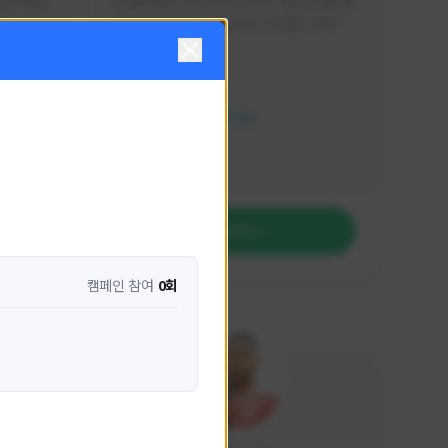
분석 영상
안녕하세요. 이디티비입니다. 게임, 소통, 술 
다
먹방 방송을 하고 있습니다. 꼭 같은 서버가 
아니더라도 같이 소통하며 게임을 즐기실 분
활동 현황
은 이디티비로 오세요! 그리고 계속해서 크
리에이터 미션을 통해 받은 쿠폰을 드리고 
HIT2
있습니다! 쿠폰도 챙겨가세요^^
NEXON CREATORS
팔로워 수
1,206
팔로우하기
캠페인 참여
0회