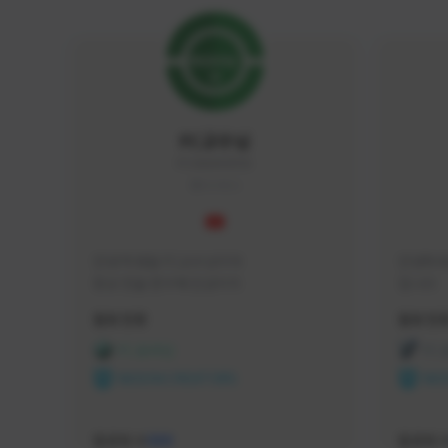
FC교수님
FC5656#4705
KOREA
안녕 학생들 FC교수님이야

안녕하세
항상 전술 연구에 진심이지
입니다 
활동 현황
활동 현
FC 온라인
FC
NEXON CREATORS
NEX
팔로워 수
팔로워 
588