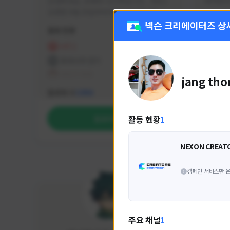
안녕하세요. 유튜버 나나캣입니다.   히트2 
싸커러리
오픈한 8월 25일부터 매일 10시간 이상씩 
실시간 방송을 진행하고 있으며 최근에서는 
넥슨 크리에이터즈 상
활동 현황
활동 현
월 ~ 토 오후 6시부터 유튜브로 실시간 방송
을 진행하고 있습니다. 아프리카 트위치도 
HIT2
FC
동시송출중입니다. 매번 미션 잘 하고 쿠폰 
프라시아 전기
NEX
잘 챙겨드리고 있으니 히트2 함께 즐겨요 늘 
테일즈위버
jang th
감사합니다!!
NEXON CREATORS
팔로워 수
팔로워 
1,984
활동 현황
1
팔로우하기
NEXON CREAT
캠페인 서비스만 운
주요 채널
1