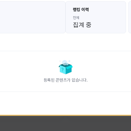
고대발잡이
울산큰고래
랭킹 이력
GoDaeBal#4689
UBW#1431
KOREA
KOREA
전체
집계 중
인 전문 유튜브
FC온라인 크리에이터 울산큰고래
니다.
황
활동 현황
터-스트라이크 온라인
FC 온라인
ON CREATORS
NEXON CREATORS
등록된 콘텐츠가 없습니다.
수
팔로워 수
828
823
팔로우하기
팔로우하기