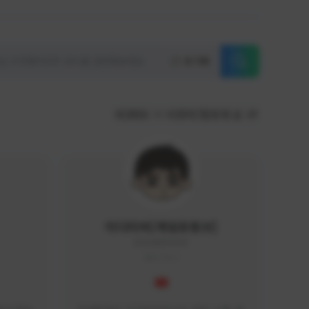
초기화
KOREA
서포터/팔로워 순
이디티비[게임유튜브]
EDGAME#8000
KOREA