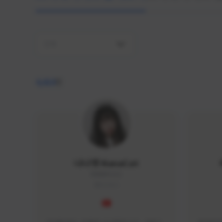
전체
4,410
명
나나캣 NanaCat
NANA#1112
KOREA