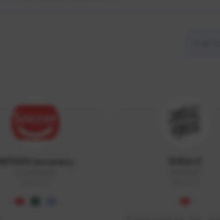
싸커러리 Soccerary
피파소녀
Soccerary#4572
0882#5459
KOREA
KOREA