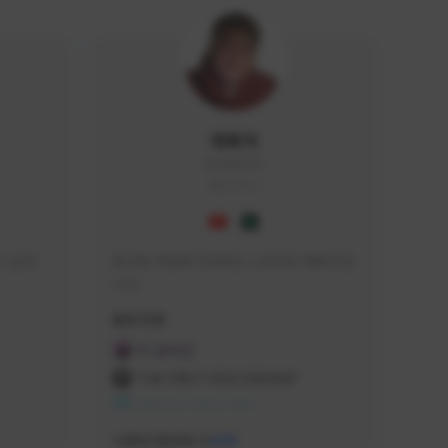
개복어
DOG#0210
KOREA
 문의 
축구와 게임에 미쳐버린 스트리머 개복어 입
니다
급해드립니
활동 현황
 검색하셔
FC 온라인
:D

THE FIRST DESCENDANT
 눌러주세
NEXON CREATORS
안돼요!)
서포터/팔로워 수
438