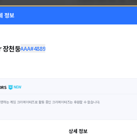
!
FC온라인 이벤트 정보, 전술, 시세
을 올리는 육각형 피파 유튜버입니
세 정보
황
활동 현황
 온라인
FC 온라인
ON CREATORS
NEXON CREATORS
or 장천둥
AAA#4889
수
팔로워 수
1,797
1,439
팔로우하기
팔로우하기
ORS
NEW
영하는 게임 크리에이터즈로 활동 중인 크리에이터즈는 후원할 수 없습니다.
상세 정보