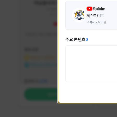
미남용사의 게임대모험
yongsa#7184
KOREA
저스트키
구독자 2,630명
기대 많이 해서 재밌게 즐기고 있습니다~
카스온라
주요 콘텐츠
0
활동 현황
활동 현
마비노기 모바일
카운
NEXON CREATORS
NEX
팔로워 수
팔로워 
1,035
팔로우하기