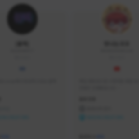
|블랙|
맛나는꼬꼬
black94#0977
KKOKKO0906#2342
KOREA
KOREA
요 soop에서 방송하고있는 블랙
매일 생방송으로 시청자분 토벌 보스
컨텐츠 진행중입니다.

크리에이터 쿠폰 100% 매달 지
황
활동 현황
다.

카카오톡 오픈 채팅 "맛나는꼬꼬"
 온라인
프라시아 전기
서 토벌 및 꿀팁 정보들 받아가세요! 
ON CREATORS
NEXON CREATORS
한달에 한번씩 "후원 연장하기" 꼭
요! (후원 기간 만료시 쿠폰 발송이 
수
팔로워 수
526
456