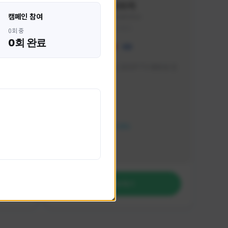
혁나브리
캠페인 참여
HHH1234#7854
KOREA
0회 중
0회 완료
 박성주입
매일 저녁 7시 유튜브, SOOP TV 생방송 진
행합니다!
활동 현황
FC 온라인
NEXON CREATORS
팔로워 수
764
팔로우하기