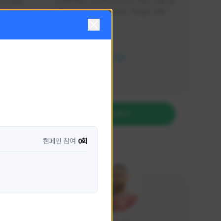
분석 영상
안녕하세요. 이디티비입니다. 게임, 소통, 술 
다
먹방 방송을 하고 있습니다. 꼭 같은 서버가 
아니더라도 같이 소통하며 게임을 즐기실 분
활동 현황
은 이디티비로 오세요! 그리고 계속해서 크
리에이터 미션을 통해 받은 쿠폰을 드리고 
HIT2
있습니다! 쿠폰도 챙겨가세요^^
NEXON CREATORS
팔로워 수
1,206
팔로우하기
캠페인 참여
0회