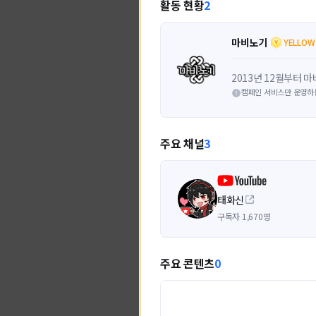
활동 현황
2
마비노기
YELLOW
2013년 12월부터 
음유게의 노래방화(?)
캠페인 서비스만 운영하
생방송은 유튜브, 아프
주요 채널
3
태화신
구독자 1,670명
주요 콘텐츠
0