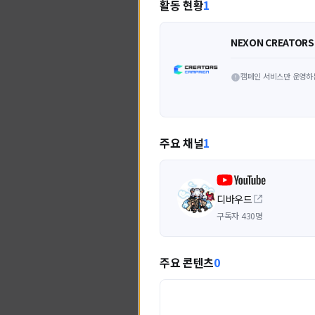
활동 현황
1
NEXON CREATORS
캠페인 서비스만 운영하
주요 채널
1
디바우드
구독자 430명
주요 콘텐츠
0