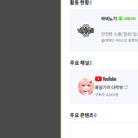
활동 현황
2
마비노기
GREEN
잔잔한 소통/힐링/일
캠페인 서비스만 운영하
주요 채널
2
홍달기의 다락방
구독자 4,060명
주요 콘텐츠
0