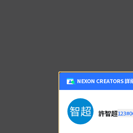
NEXON CREATORS 
許智超
123#0