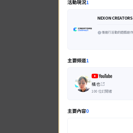
活動現況
1
NEXON CREATORS
僅進行活動的遊戲創
主要頻道
1
橘 也
100 位訂閱者
主要內容
0