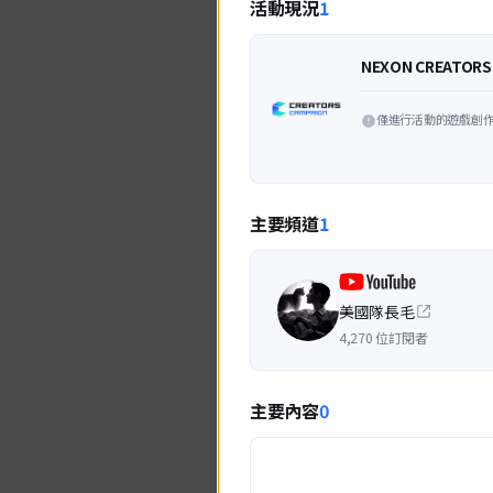
活動現況
1
NEXON CREATORS
僅進行活動的遊戲創
主要頻道
1
美國隊長毛
4,270 位訂閱者
主要內容
0